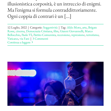
illusionistica corposità, è un intreccio di enigmi.
Ma l’enigma si formula contraddittoriamente.
Ogni coppia di contrari è un [...]
12 Luglio, 2022
|
Categorie:
Soggettività
|
Tag:
Aldo Moro
,
arte
,
Brigate
Rosse
,
cinema
,
Democrazia Cristiana
,
film
,
Gianni Giovannelli
,
Marco
Bellocchio
,
Paolo VI
,
Partito Comunista
,
recensione
,
repressione
,
terrorismo
,
Vaticano
,
via Fani
|
3 Commenti
Continua a leggere