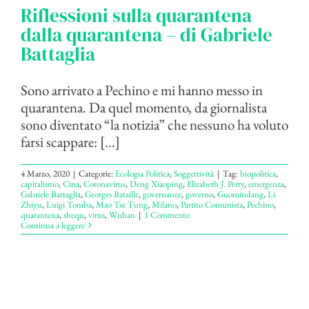
Riflessioni sulla quarantena
dalla quarantena – di Gabriele
Battaglia
Sono arrivato a Pechino e mi hanno messo in
quarantena. Da quel momento, da giornalista
sono diventato “la notizia” che nessuno ha voluto
farsi scappare: [...]
4 Marzo, 2020
|
Categorie:
Ecologia Politica
,
Soggettività
|
Tag:
biopolitica
,
capitalismo
,
Cina
,
Coronavirus
,
Deng Xiaoping
,
Elizabeth J. Perry
,
emergenza
,
Gabriele Battaglia
,
Georges Bataille
,
governance
,
governo
,
Guomindang
,
Li
Zhiyu
,
Luigi Tomba
,
Mao Tse Tung
,
Milano
,
Partito Comunista
,
Pechino
,
quarantena
,
shequ
,
virus
,
Wuhan
|
1 Commento
Continua a leggere