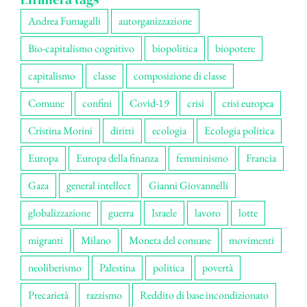
Andrea Fumagalli
autorganizzazione
Bio-capitalismo cognitivo
biopolitica
biopotere
capitalismo
classe
composizione di classe
Comune
confini
Covid-19
crisi
crisi europea
Cristina Morini
diritti
ecologia
Ecologia politica
Europa
Europa della finanza
femminismo
Francia
Gaza
general intellect
Gianni Giovannelli
globalizzazione
guerra
Israele
lavoro
lotte
migranti
Milano
Moneta del comune
movimenti
neoliberismo
Palestina
politica
povertà
Precarietà
razzismo
Reddito di base incondizionato