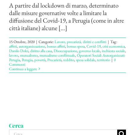
A partire dal lockdown di marzo, determinato
dalle misure governative volte a limitare la
diffusione del Covid-19, a Perugia (come in altre
città italiane) alcune [...]
15 Ottobre, 2020
|
Categorie:
Lavoro, precarietà, diritti e conflitti
|
Tag:
affitti
,
autorganizzazione
,
bonus affitti
,
bonus spesa
,
Covid-19
,
crisi economica
,
Danilo Dolci
,
diritto alla casa
,
Disoccupazione
,
governo locale
,
inchiesta sociale
,
lavoro
,
mutualismo
,
mutualismo conflittuale
,
Operatori Sociali Autorganizzati-
Perugia
,
Perugia
,
povertà
,
Precarietà
,
reddito
,
spesa solidale
,
territorio
|
0
Commenti
Continua a leggere
Cerca
Cerca