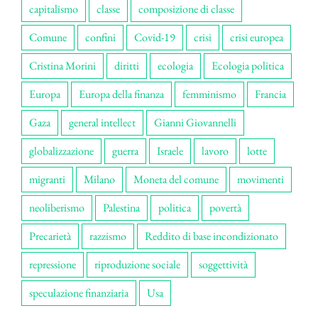
capitalismo
classe
composizione di classe
Comune
confini
Covid-19
crisi
crisi europea
Cristina Morini
diritti
ecologia
Ecologia politica
Europa
Europa della finanza
femminismo
Francia
Gaza
general intellect
Gianni Giovannelli
globalizzazione
guerra
Israele
lavoro
lotte
migranti
Milano
Moneta del comune
movimenti
neoliberismo
Palestina
politica
povertà
Precarietà
razzismo
Reddito di base incondizionato
repressione
riproduzione sociale
soggettività
speculazione finanziaria
Usa