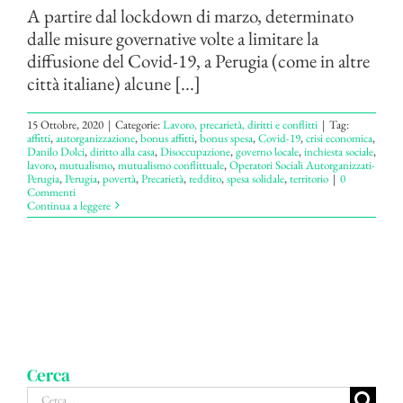
A partire dal lockdown di marzo, determinato
dalle misure governative volte a limitare la
diffusione del Covid-19, a Perugia (come in altre
città italiane) alcune [...]
15 Ottobre, 2020
|
Categorie:
Lavoro, precarietà, diritti e conflitti
|
Tag:
affitti
,
autorganizzazione
,
bonus affitti
,
bonus spesa
,
Covid-19
,
crisi economica
,
Danilo Dolci
,
diritto alla casa
,
Disoccupazione
,
governo locale
,
inchiesta sociale
,
lavoro
,
mutualismo
,
mutualismo conflittuale
,
Operatori Sociali Autorganizzati-
Perugia
,
Perugia
,
povertà
,
Precarietà
,
reddito
,
spesa solidale
,
territorio
|
0
Commenti
Continua a leggere
Cerca
Cerca