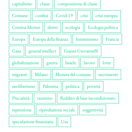
capitalismo
classe
composizione di classe
Comune
confini
Covid-19
crisi
crisi europea
Cristina Morini
diritti
ecologia
Ecologia politica
Europa
Europa della finanza
femminismo
Francia
Gaza
general intellect
Gianni Giovannelli
globalizzazione
guerra
Israele
lavoro
lotte
migranti
Milano
Moneta del comune
movimenti
neoliberismo
Palestina
politica
povertà
Precarietà
razzismo
Reddito di base incondizionato
repressione
riproduzione sociale
soggettività
speculazione finanziaria
Usa