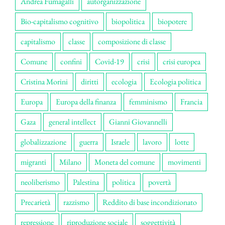
Andrea Fumagalli
autorganizzazione
Bio-capitalismo cognitivo
biopolitica
biopotere
capitalismo
classe
composizione di classe
Comune
confini
Covid-19
crisi
crisi europea
Cristina Morini
diritti
ecologia
Ecologia politica
Europa
Europa della finanza
femminismo
Francia
Gaza
general intellect
Gianni Giovannelli
globalizzazione
guerra
Israele
lavoro
lotte
migranti
Milano
Moneta del comune
movimenti
neoliberismo
Palestina
politica
povertà
Precarietà
razzismo
Reddito di base incondizionato
repressione
riproduzione sociale
soggettività