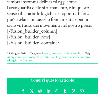
sembra insomma delinearsi oggi come
l’avanguardia dello sfruttamento, e in questo
senso ribaltarne le logiche e i rapporti di forza
può rivelarsi un tassello fondamentale per un
ciclo virtuoso dei movimenti nel nostro paese.
[/fusion_builder_column]
[/fusion_builder_row]
[/fusion_builder_container]
13 Maggio, 2014
|
Categorie:
Lavoro, precarietà, diritti e conflitti
|
Tag:
autorganizzazione
,
composizione di classe
,
Logistica
,
Precarietà
,
sciopero
selvaggio
|
0 Commenti
Condivi questo articolo
Facebook
X
Reddit
LinkedIn
WhatsApp
Tumblr
Pinterest
Email