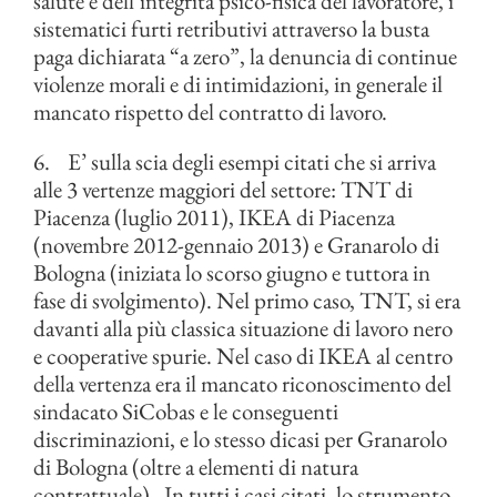
salute e dell’integrità psico-fisica del lavoratore, i
sistematici furti retributivi attraverso la busta
paga dichiarata “a zero”, la denuncia di continue
violenze morali e di intimidazioni, in generale il
mancato rispetto del contratto di lavoro.
6. E’ sulla scia degli esempi citati che si arriva
alle 3 vertenze maggiori del settore: TNT di
Piacenza (luglio 2011), IKEA di Piacenza
(novembre 2012-gennaio 2013) e Granarolo di
Bologna (iniziata lo scorso giugno e tuttora in
fase di svolgimento). Nel primo caso, TNT, si era
davanti alla più classica situazione di lavoro nero
e cooperative spurie. Nel caso di IKEA al centro
della vertenza era il mancato riconoscimento del
sindacato SiCobas e le conseguenti
discriminazioni, e lo stesso dicasi per Granarolo
di Bologna (oltre a elementi di natura
contrattuale). In tutti i casi citati, lo strumento