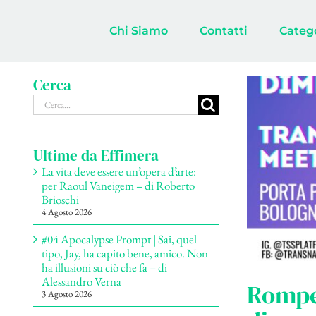
Salta
al
Chi Siamo
Contatti
Categ
contenuto
Cerca
Cerca
per:
Ultime da Effimera
La vita deve essere un’opera d’arte:
per Raoul Vaneigem – di Roberto
Brioschi
4 Agosto 2026
#04 Apocalypse Prompt | Sai, quel
tipo, Jay, ha capito bene, amico. Non
ha illusioni su ciò che fa – di
Alessandro Verna
Romper
3 Agosto 2026