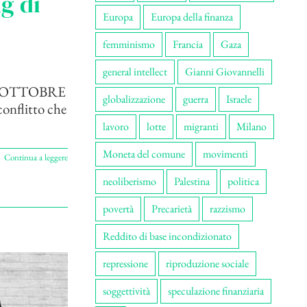
g di
Europa
Europa della finanza
femminismo
Francia
Gaza
general intellect
Gianni Giovannelli
9 OTTOBRE
globalizzazione
guerra
Israele
conflitto che
lavoro
lotte
migranti
Milano
Moneta del comune
movimenti
Continua a leggere
neoliberismo
Palestina
politica
povertà
Precarietà
razzismo
Reddito di base incondizionato
repressione
riproduzione sociale
soggettività
speculazione finanziaria