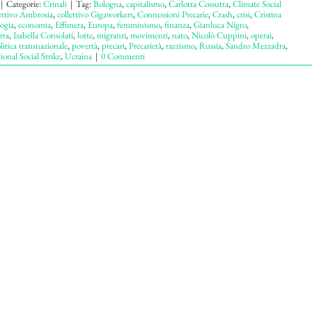
|
Categorie:
Crinali
|
Tag:
Bologna
,
capitalismo
,
Carlotta Cossutta
,
Climate Social
ettivo Ambrosia
,
collettivo Gigaworkers
,
Connessioni Precarie
,
Crash
,
crisi
,
Cristina
ogia
,
economia
,
Effimera
,
Europa
,
femminismo
,
finanza
,
Gianluca Nigro
,
rra
,
Isabella Consolati
,
lotte
,
migranti
,
movimenti
,
nato
,
Nicolò Cuppini
,
operai
,
litica transnazionale
,
povertà
,
precari
,
Precarietà
,
razzismo
,
Russia
,
Sandro Mezzadra
,
onal Social Strike
,
Ucraina
|
0 Commenti