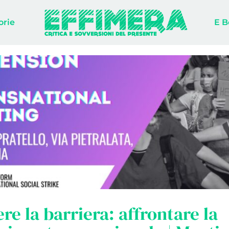
orie
E B
e la barriera: affrontare la