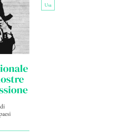
Usa
zionale
nostre
ussione
 di
paesi