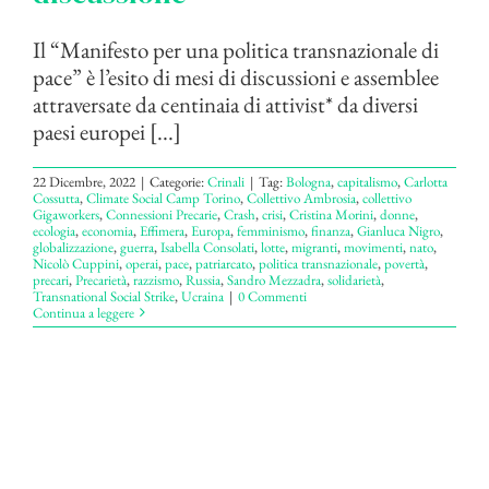
Il “Manifesto per una politica transnazionale di
pace” è l’esito di mesi di discussioni e assemblee
attraversate da centinaia di attivist* da diversi
paesi europei [...]
22 Dicembre, 2022
|
Categorie:
Crinali
|
Tag:
Bologna
,
capitalismo
,
Carlotta
Cossutta
,
Climate Social Camp Torino
,
Collettivo Ambrosia
,
collettivo
Gigaworkers
,
Connessioni Precarie
,
Crash
,
crisi
,
Cristina Morini
,
donne
,
ecologia
,
economia
,
Effimera
,
Europa
,
femminismo
,
finanza
,
Gianluca Nigro
,
globalizzazione
,
guerra
,
Isabella Consolati
,
lotte
,
migranti
,
movimenti
,
nato
,
Nicolò Cuppini
,
operai
,
pace
,
patriarcato
,
politica transnazionale
,
povertà
,
precari
,
Precarietà
,
razzismo
,
Russia
,
Sandro Mezzadra
,
solidarietà
,
Transnational Social Strike
,
Ucraina
|
0 Commenti
Continua a leggere