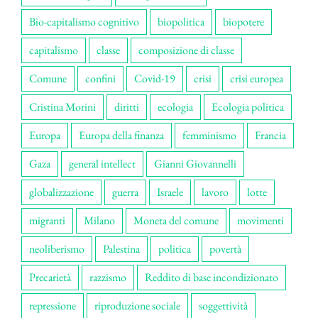
Bio-capitalismo cognitivo
biopolitica
biopotere
capitalismo
classe
composizione di classe
Comune
confini
Covid-19
crisi
crisi europea
Cristina Morini
diritti
ecologia
Ecologia politica
Europa
Europa della finanza
femminismo
Francia
Gaza
general intellect
Gianni Giovannelli
globalizzazione
guerra
Israele
lavoro
lotte
migranti
Milano
Moneta del comune
movimenti
neoliberismo
Palestina
politica
povertà
Precarietà
razzismo
Reddito di base incondizionato
repressione
riproduzione sociale
soggettività