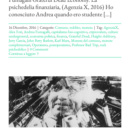
psichedelia finanziaria, (Agenzia X, 2016) Ho
conosciuto Andrea quando ero studente [...]
16 Dicembre, 2016
|
Categorie:
Comune, reddito, moneta
|
Tag:
AgenziaX
,
Alex Foti
,
Andrea Fumagalli
,
capitalismo bio-cognitivo
,
criptovalute
,
culture
underground
,
economia politica
,
finanza
,
Grateful Dead
,
Haight-Ashbury
,
Jerry Garcia
,
John Perry Barlow
,
Karl Marx
,
Moneta del comune
,
monete
complementari
,
Operaismo
,
postoperaismo
,
Professor Bad Trip
,
rock
psichedelico
|
0 Commenti
Continua a leggere