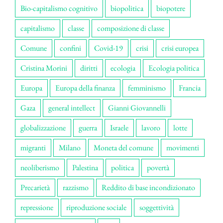
Bio-capitalismo cognitivo
biopolitica
biopotere
capitalismo
classe
composizione di classe
Comune
confini
Covid-19
crisi
crisi europea
Cristina Morini
diritti
ecologia
Ecologia politica
Europa
Europa della finanza
femminismo
Francia
Gaza
general intellect
Gianni Giovannelli
globalizzazione
guerra
Israele
lavoro
lotte
migranti
Milano
Moneta del comune
movimenti
neoliberismo
Palestina
politica
povertà
Precarietà
razzismo
Reddito di base incondizionato
repressione
riproduzione sociale
soggettività