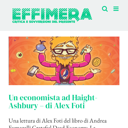
Salta
al
contenuto
Un economista ad Haight-
Ashbury – di Alex Foti
Una lettura di Alex Foti del libro di Andrea
Fumagalli Grateful Dead Economy. La