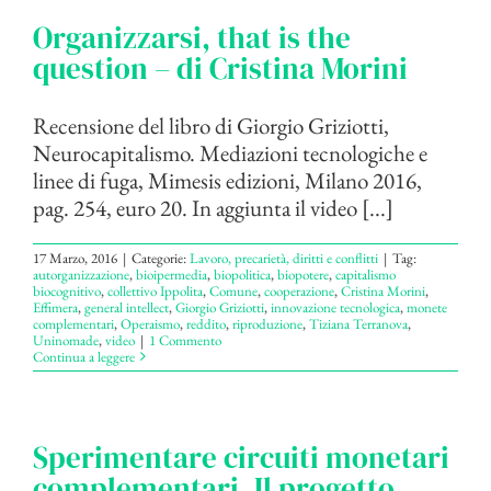
Organizzarsi, that is the
question – di Cristina Morini
Recensione del libro di Giorgio Griziotti,
Neurocapitalismo. Mediazioni tecnologiche e
linee di fuga, Mimesis edizioni, Milano 2016,
pag. 254, euro 20. In aggiunta il video [...]
17 Marzo, 2016
|
Categorie:
Lavoro, precarietà, diritti e conflitti
|
Tag:
autorganizzazione
,
bioipermedia
,
biopolitica
,
biopotere
,
capitalismo
biocognitivo
,
collettivo Ippolita
,
Comune
,
cooperazione
,
Cristina Morini
,
Effimera
,
general intellect
,
Giorgio Griziotti
,
innovazione tecnologica
,
monete
complementari
,
Operaismo
,
reddito
,
riproduzione
,
Tiziana Terranova
,
Uninomade
,
video
|
1 Commento
Continua a leggere
Sperimentare circuiti monetari
complementari. Il progetto