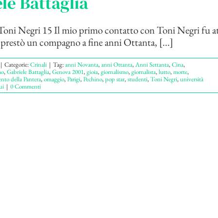
le Battaglia
oni Negri 15 Il mio primo contatto con Toni Negri fu a
 prestò un compagno a fine anni Ottanta, [...]
|
Categorie:
Crinali
|
Tag:
anni Novanta
,
anni Ottanta
,
Anni Settanta
,
Cina
,
mo
,
Gabriele Battaglia
,
Genova 2001
,
gioia
,
giornalismo
,
giornalista
,
lutto
,
morte
,
to della Pantera
,
omaggio
,
Parigi
,
Pechino
,
pop star
,
studenti
,
Toni Negri
,
università
ui
|
0 Commenti