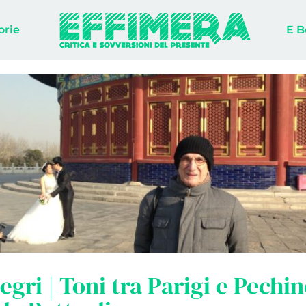
orie
E B
egri | Toni tra Parigi e Pechin