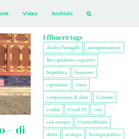
ook
Video
Archivio
Effimera tags
Andrea Fumagalli
autorganizzazione
Bio-capitalismo cognitivo
biopolitica
biopotere
capitalismo
classe
composizione di classe
Comune
confini
Covid-19
crisi
crisi europea
Cristina Morini
o – di
diritti
ecologia
Ecologia politica