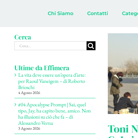
Salta
al
Chi Siamo
Contatti
Categ
contenuto
Cerca
Cerca
per:
Ultime da Effimera
La vita deve essere un’opera d’arte:
per Raoul Vaneigem – di Roberto
Brioschi
4 Agosto 2026
#04 Apocalypse Prompt | Sai, quel
tipo, Jay, ha capito bene, amico. Non
ha illusioni su ciò che fa – di
Alessandro Verna
Toni N
3 Agosto 2026