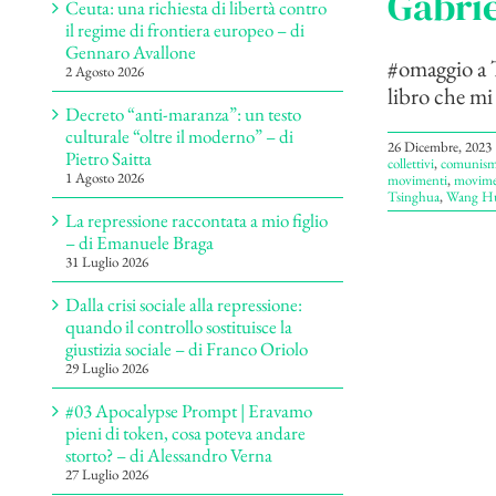
Gabrie
Ceuta: una richiesta di libertà contro
il regime di frontiera europeo – di
Gennaro Avallone
#omaggio a T
2 Agosto 2026
libro che mi
Decreto “anti-maranza”: un testo
culturale “oltre il moderno” – di
26 Dicembre, 2023
Pietro Saitta
collettivi
,
comunis
1 Agosto 2026
movimenti
,
movimen
Tsinghua
,
Wang H
La repressione raccontata a mio figlio
– di Emanuele Braga
31 Luglio 2026
Dalla crisi sociale alla repressione:
quando il controllo sostituisce la
giustizia sociale – di Franco Oriolo
29 Luglio 2026
#03 Apocalypse Prompt | Eravamo
pieni di token, cosa poteva andare
storto? – di Alessandro Verna
27 Luglio 2026