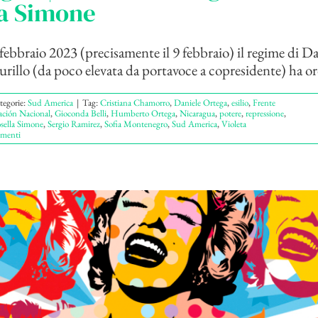
la Simone
i febbraio 2023 (precisamente il 9 febbraio) il regime di D
rillo (da poco elevata da portavoce a copresidente) ha ord
tegorie:
Sud America
|
Tag:
Cristiana Chamorro
,
Daniele Ortega
,
esilio
,
Frente
ación Nacional
,
Gioconda Belli
,
Humberto Ortega
,
Nicaragua
,
potere
,
repressione
,
sella Simone
,
Sergio Ramirez
,
Sofia Montenegro
,
Sud America
,
Violeta
menti