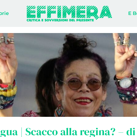
orie
E B
gua | Scacco alla regina? – di