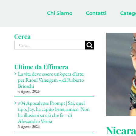
Salta
al
Chi Siamo
Contatti
Categ
contenuto
Cerca
Cerca
per:
Ultime da Effimera
La vita deve essere un’opera d’arte:
per Raoul Vaneigem – di Roberto
Brioschi
4 Agosto 2026
#04 Apocalypse Prompt | Sai, quel
tipo, Jay, ha capito bene, amico. Non
ha illusioni su ciò che fa – di
Alessandro Verna
Nicara
3 Agosto 2026