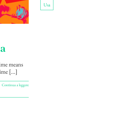
Usa
ta
time means
ime [...]
Continua a leggere