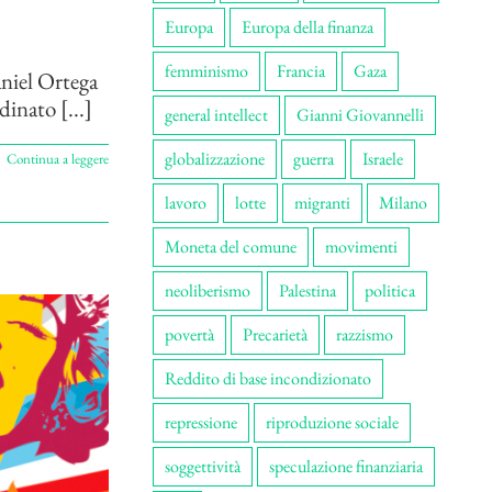
Europa
Europa della finanza
femminismo
Francia
Gaza
aniel Ortega
inato [...]
general intellect
Gianni Giovannelli
globalizzazione
guerra
Israele
Continua a leggere
lavoro
lotte
migranti
Milano
Moneta del comune
movimenti
neoliberismo
Palestina
politica
povertà
Precarietà
razzismo
Reddito di base incondizionato
repressione
riproduzione sociale
soggettività
speculazione finanziaria