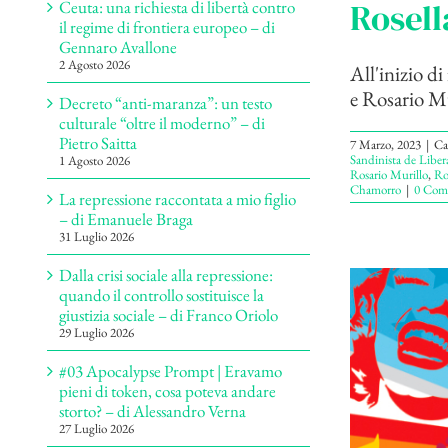
Rosel
Ceuta: una richiesta di libertà contro
il regime di frontiera europeo – di
Gennaro Avallone
2 Agosto 2026
All'inizio d
e Rosario Mu
Decreto “anti-maranza”: un testo
culturale “oltre il moderno” – di
Pietro Saitta
7 Marzo, 2023
|
Ca
Sandinista de Liber
1 Agosto 2026
Rosario Murillo
,
Ro
Chamorro
|
0 Com
La repressione raccontata a mio figlio
– di Emanuele Braga
31 Luglio 2026
Dalla crisi sociale alla repressione:
quando il controllo sostituisce la
giustizia sociale – di Franco Oriolo
29 Luglio 2026
#03 Apocalypse Prompt | Eravamo
pieni di token, cosa poteva andare
storto? – di Alessandro Verna
27 Luglio 2026