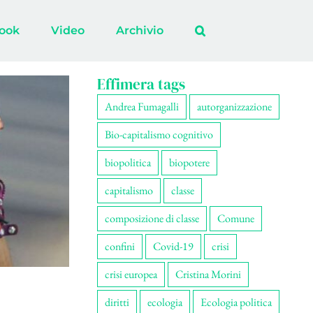
ook
Video
Archivio
Effimera tags
Andrea Fumagalli
autorganizzazione
Bio-capitalismo cognitivo
biopolitica
biopotere
capitalismo
classe
composizione di classe
Comune
confini
Covid-19
crisi
crisi europea
Cristina Morini
diritti
ecologia
Ecologia politica