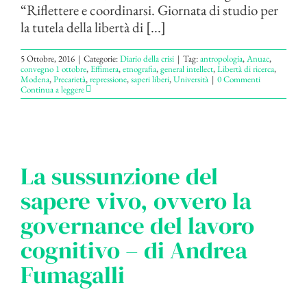
“Riflettere e coordinarsi. Giornata di studio per
la tutela della libertà di [...]
5 Ottobre, 2016
|
Categorie:
Diario della crisi
|
Tag:
antropologia
,
Anuac
,
convegno 1 ottobre
,
Effimera
,
etnografia
,
general intellect
,
Libertà di ricerca
,
Modena
,
Precarietà
,
repressione
,
saperi liberi
,
Università
|
0 Commenti
Continua a leggere
La sussunzione del
sapere vivo, ovvero la
governance del lavoro
cognitivo – di Andrea
Fumagalli