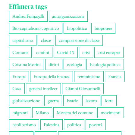
Effimera tags
Andrea Fumagalli
autorganizzazione
Bio-capitalismo cognitivo
biopolitica
biopotere
capitalismo
classe
composizione di classe
Comune
confini
Covid-19
crisi
crisi europea
Cristina Morini
diritti
ecologia
Ecologia politica
Europa
Europa della finanza
femminismo
Francia
Gaza
general intellect
Gianni Giovannelli
globalizzazione
guerra
Israele
lavoro
lotte
migranti
Milano
Moneta del comune
movimenti
neoliberismo
Palestina
politica
povertà