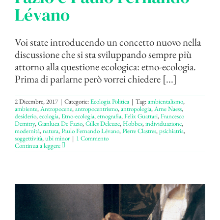
Lévano
Voi state introducendo un concetto nuovo nella
discussione che si sta sviluppando sempre più
attorno alla questione ecologica: etno-ecologia.
Prima di parlarne però vorrei chiedere [...]
2 Dicembre, 2017
|
Categorie:
Ecologia Politica
|
Tag:
ambientalismo
,
ambiente
,
Antropocene
,
antropocentrismo
,
antropologia
,
Arne Naess
,
desiderio
,
ecologia
,
Etno-ecologia
,
etnografia
,
Felix Guattari
,
Francesco
Demitry
,
Gianluca De Fazio
,
Gilles Deleuze
,
Hobbes
,
individuazione
,
modernità
,
natura
,
Paulo Fernando Lévano
,
Pierre Clastres
,
psichiatria
,
soggettività
,
ubi minor
|
1 Commento
Continua a leggere