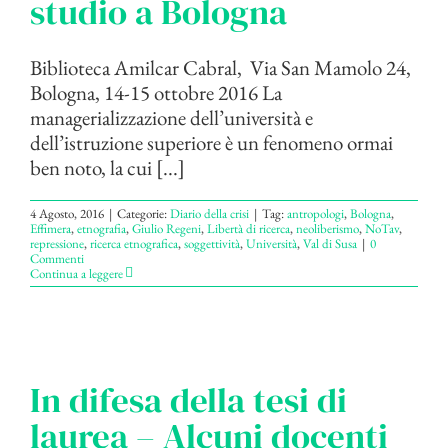
studio a Bologna
Biblioteca Amilcar Cabral, Via San Mamolo 24,
Bologna, 14-15 ottobre 2016 La
managerializzazione dell’università e
dell’istruzione superiore è un fenomeno ormai
ben noto, la cui [...]
4 Agosto, 2016
|
Categorie:
Diario della crisi
|
Tag:
antropologi
,
Bologna
,
Effimera
,
etnografia
,
Giulio Regeni
,
Libertà di ricerca
,
neoliberismo
,
NoTav
,
repressione
,
ricerca etnografica
,
soggettività
,
Università
,
Val di Susa
|
0
Commenti
Continua a leggere
In difesa della tesi di
laurea – Alcuni docenti