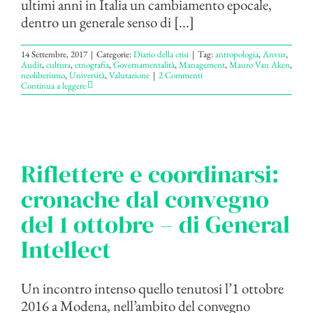
ultimi anni in Italia un cambiamento epocale,
dentro un generale senso di [...]
14 Settembre, 2017
|
Categorie:
Diario della crisi
|
Tag:
antropologia
,
Anvur
,
Audit
,
cultura
,
etnografia
,
Governamentalità
,
Management
,
Mauro Van Aken
,
neoliberismo
,
Università
,
Valutazione
|
2 Commenti
Continua a leggere
Riflettere e coordinarsi:
cronache dal convegno
del 1 ottobre – di General
Intellect
Un incontro intenso quello tenutosi l’1 ottobre
2016 a Modena, nell’ambito del convegno