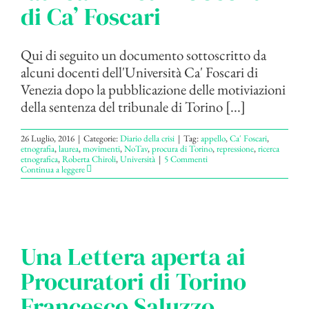
di Ca’ Foscari
Qui di seguito un documento sottoscritto da
alcuni docenti dell'Università Ca' Foscari di
Venezia dopo la pubblicazione delle motiviazioni
della sentenza del tribunale di Torino [...]
26 Luglio, 2016
|
Categorie:
Diario della crisi
|
Tag:
appello
,
Ca' Foscari
,
etnografia
,
laurea
,
movimenti
,
NoTav
,
procura di Torino
,
repressione
,
ricerca
etnografica
,
Roberta Chiroli
,
Università
|
5 Commenti
Continua a leggere
Una Lettera aperta ai
Procuratori di Torino
Francesco Saluzzo,