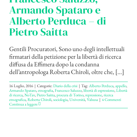
Armando Spataro e
Alberto Perduca – di
Pietro Saitta
Gentili Procuratori, Sono uno degli intellettuali
firmatari della petizione per la libertà di ricerca
diffusa da Effimera dopo la condanna
dell’antropologa Roberta Chiroli, oltre che, [...]
16 Luglio, 2016
|
Categorie:
Diario della crisi
|
Tag:
Alberto Perduca
,
appello
,
Armando Spataro
,
etnografia
,
Francesco Saluzzo
,
libertà di espressione
,
Libertà
di ricerca
,
NoTav
,
Pietro Saitta
,
procura di Torino
,
repressione
,
ricerca
etnografica
,
Roberta Chiroli
,
sociologia
,
Università
,
Valsusa
|
4 Commenti
Continua a leggere