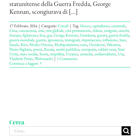
statunitense della Guerra Fredda, George
Kennan, scongiurava di [...]
17 Febbraio, 2024
|
Categorie:
Crinali
|
Tag:
blocco
,
capitalismo
,
catastrofe
,
Cina
,
conoscenza
,
crisi
,
crisi globale
,
crisi permanente
,
dolore
,
emigrati
,
eserciti
,
Europa
,
figliarcato
,
fine
,
gas
,
George Kennan
,
Giordania
,
guerra
,
guerra fredda
,
guerra mondiale
,
guerre
,
ignoranza
,
immigrati
,
imperiarcato
,
inflazione
,
Iran
,
Israele
,
Kiev
,
Medio Oriente
,
Multipolarismo
,
nato
,
Occidente
,
Palestina
,
Pietro Pagliani
,
prezzi
,
Russia
,
sanità pubblica
,
sociopatia
,
soldati russi
,
Stati
Uniti
,
stato sociale
,
Storia
,
stupidità
,
Ucraina
,
umanità
,
unilateralismo
,
Usa
,
Vladimir Putin
,
Wehrmacht
|
1 Commento
Continua a leggere
Cerca
Cerca
per: