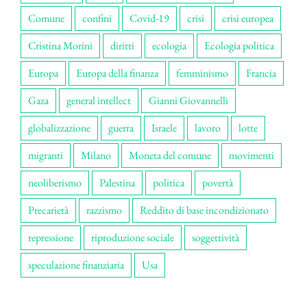
Comune
confini
Covid-19
crisi
crisi europea
Cristina Morini
diritti
ecologia
Ecologia politica
Europa
Europa della finanza
femminismo
Francia
Gaza
general intellect
Gianni Giovannelli
globalizzazione
guerra
Israele
lavoro
lotte
migranti
Milano
Moneta del comune
movimenti
neoliberismo
Palestina
politica
povertà
Precarietà
razzismo
Reddito di base incondizionato
repressione
riproduzione sociale
soggettività
speculazione finanziaria
Usa