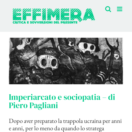
Salta
al
contenuto
Imperiarcato e sociopatia – di
Piero Pagliani
Dopo aver preparato la trappola ucraina per anni
e anni, per lo meno da quando lo stratega