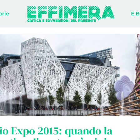
orie
E B
io Expo 2015: quando la