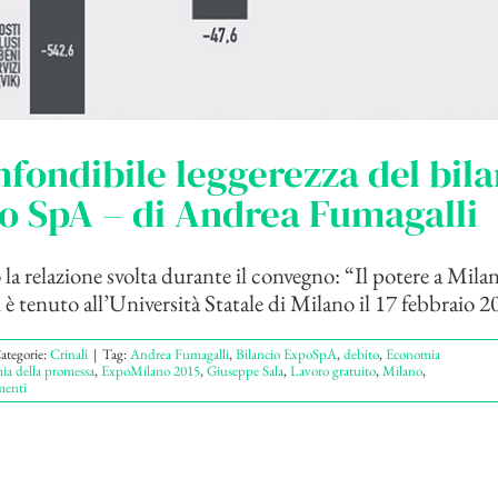
nfondibile leggerezza del bil
o SpA – di Andrea Fumagalli
la relazione svolta durante il convegno: “Il potere a Mil
è tenuto all’Università Statale di Milano il 17 febbraio 20
ategorie:
Crinali
|
Tag:
Andrea Fumagalli
,
Bilancio ExpoSpA
,
debito
,
Economia
a della promessa
,
ExpoMilano 2015
,
Giuseppe Sala
,
Lavoro gratuito
,
Milano
,
enti