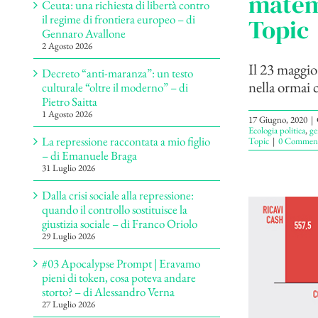
matema
Ceuta: una richiesta di libertà contro
il regime di frontiera europeo – di
Topic
Gennaro Avallone
2 Agosto 2026
Il 23 maggio
Decreto “anti-maranza”: un testo
nella ormai c
culturale “oltre il moderno” – di
Pietro Saitta
1 Agosto 2026
17 Giugno, 2020
|
Ecologia politica
,
ge
La repressione raccontata a mio figlio
Topic
|
0 Commen
– di Emanuele Braga
31 Luglio 2026
Dalla crisi sociale alla repressione:
quando il controllo sostituisce la
giustizia sociale – di Franco Oriolo
29 Luglio 2026
#03 Apocalypse Prompt | Eravamo
pieni di token, cosa poteva andare
storto? – di Alessandro Verna
27 Luglio 2026