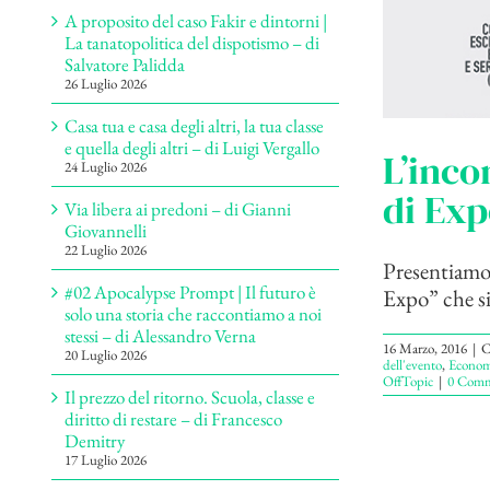
A proposito del caso Fakir e dintorni |
La tanatopolitica del dispotismo – di
Salvatore Palidda
26 Luglio 2026
Casa tua e casa degli altri, la tua classe
e quella degli altri – di Luigi Vergallo
L’inco
24 Luglio 2026
di Exp
Via libera ai predoni – di Gianni
Giovannelli
22 Luglio 2026
Presentiamo 
#02 Apocalypse Prompt | Il futuro è
Expo” che si 
solo una storia che raccontiamo a noi
stessi – di Alessandro Verna
16 Marzo, 2016
|
C
20 Luglio 2026
dell'evento
,
Economi
OffTopic
|
0 Comm
Il prezzo del ritorno. Scuola, classe e
diritto di restare – di Francesco
Demitry
17 Luglio 2026