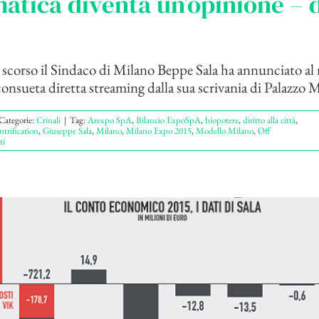
tica diventa un’opinione – d
 scorso il Sindaco di Milano Beppe Sala ha annunciato a
onsueta diretta streaming dalla sua scrivania di Palazzo Ma
Categorie:
Crinali
|
Tag:
Arexpo SpA
,
Bilancio ExpoSpA
,
biopotere
,
diritto alla città
,
ntrification
,
Giuseppe Sala
,
Milano
,
Milano Expo 2015
,
Modello Milano
,
Off
ti