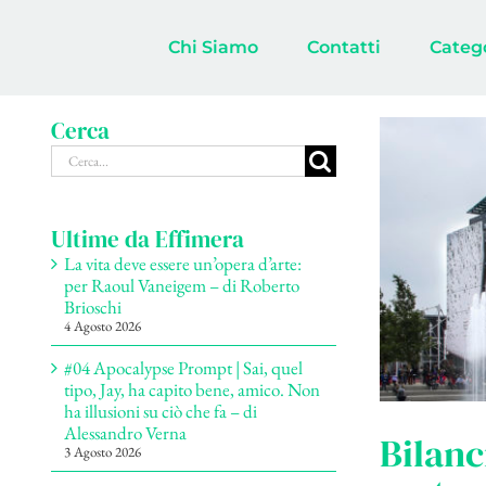
Salta
al
Chi Siamo
Contatti
Categ
contenuto
Cerca
Cerca
per:
Ultime da Effimera
La vita deve essere un’opera d’arte:
per Raoul Vaneigem – di Roberto
Brioschi
4 Agosto 2026
#04 Apocalypse Prompt | Sai, quel
tipo, Jay, ha capito bene, amico. Non
ha illusioni su ciò che fa – di
Alessandro Verna
Bilanc
3 Agosto 2026