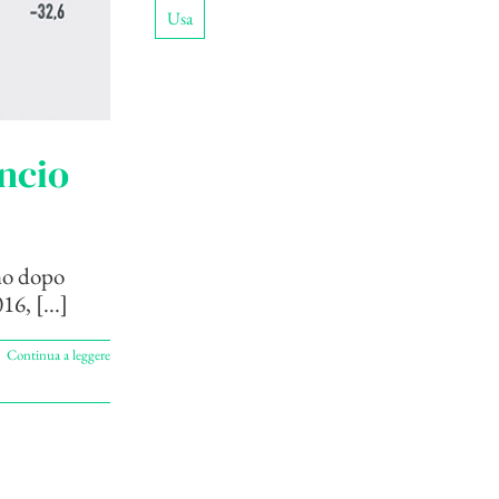
Usa
ancio
ano dopo
16, [...]
Continua a leggere