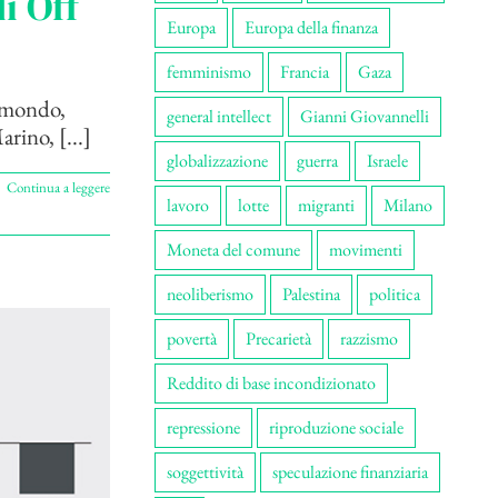
i Off
Europa
Europa della finanza
femminismo
Francia
Gaza
l mondo,
general intellect
Gianni Giovannelli
rino, [...]
globalizzazione
guerra
Israele
Continua a leggere
lavoro
lotte
migranti
Milano
Moneta del comune
movimenti
neoliberismo
Palestina
politica
povertà
Precarietà
razzismo
Reddito di base incondizionato
repressione
riproduzione sociale
soggettività
speculazione finanziaria