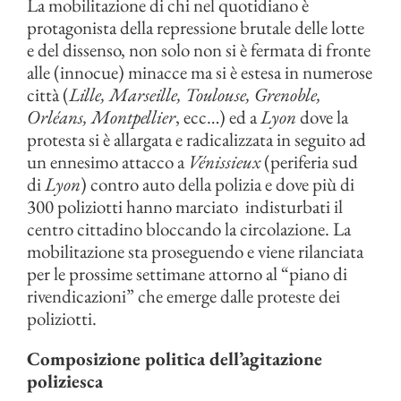
La mobilitazione di chi nel quotidiano è
protagonista della repressione brutale delle lotte
e del dissenso, non solo non si è fermata di fronte
alle (innocue) minacce ma si è estesa in numerose
città (
Lille, Marseille, Toulouse, Grenoble,
Orléans, Montpellier
, ecc…) ed a
Lyon
dove la
protesta si è allargata e radicalizzata in seguito ad
un ennesimo attacco a
Vénissieux
(periferia sud
di
Lyon
) contro auto della polizia e dove più di
300 poliziotti hanno marciato indisturbati il
centro cittadino bloccando la circolazione. La
mobilitazione sta proseguendo e viene rilanciata
per le prossime settimane attorno al “piano di
rivendicazioni” che emerge dalle proteste dei
poliziotti.
Composizione politica dell’agitazione
poliziesca