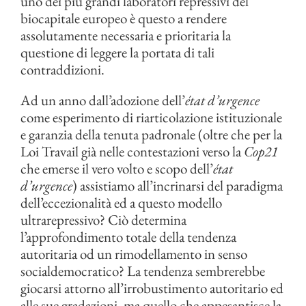
uno dei più grandi laboratori repressivi del
biocapitale europeo è questo a rendere
assolutamente necessaria e prioritaria la
questione di leggere la portata di tali
contraddizioni.
Ad un anno dall’adozione dell’
état d’urgence
come esperimento di riarticolazione istituzionale
e garanzia della tenuta padronale (oltre che per la
Loi Travail già nelle contestazioni verso la
Cop21
che emerse il vero volto e scopo dell’
état
d’urgence
) assistiamo all’incrinarsi del paradigma
dell’eccezionalità ed a questo modello
ultrarepressivo? Ciò determina
l’approfondimento totale della tendenza
autoritaria od un rimodellamento in senso
socialdemocratico? La tendenza sembrerebbe
giocarsi attorno all’irrobustimento autoritario ed
alle sue gradazioni, ma quello che appesantisce la