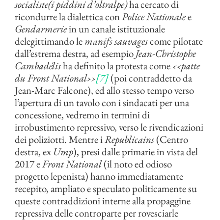
socialiste(i piddini d’oltralpe)
ha cercato di
ricondurre la dialettica con
Police Nationale
e
Gendarmerie
in un canale istituzionale
delegittimando le
manifs sauvages
come pilotate
dall’estrema destra, ad esempio
Jean-Christophe
Cambadélis
ha definito la protesta come
‹‹
patte
du Front National
››
[7]
(poi contraddetto da
Jean-Marc Falcone), ed allo stesso tempo verso
l’apertura di un tavolo con i sindacati per una
concessione, vedremo in termini di
irrobustimento repressivo, verso le rivendicazioni
dei poliziotti. Mentre i
Republicains
(Centro
destra, ex
Ump
), presi dalle primarie in vista del
2017 e
Front National
(il noto ed odioso
progetto lepenista) hanno immediatamente
recepito, ampliato e speculato politicamente su
queste contraddizioni interne alla propaggine
repressiva delle controparte per rovesciarle