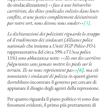
de-sindacalizzazione)
‹‹
face à une hiérarchie
carriériste, des élites syndicales enlisées dans leurs
conflits, et une justice complètement désintéressée
par notre sort, nous devons nous souder
››
[5]
.
Le dichiarazioni dei poliziotti riguardo lo strappo
ed il tradimento dei sindacati (
Alliance police
nationale
che insieme a
Unité SGP Police-FO
è
rappresentativa del circa 39% e l’
Unsa polic
e
11%)
sono abbastanza nette:
‹‹
Ils ont des carrières
fulgurantes sans jamais mettre les pieds sur le
terrain. Ils ne nous représentent pas
››
[6]
,
ma ciò
nonostante i sindacati di polizia i
n questi giorni
dovrebbero incontrare il governo per cercare di
appianare il disagio degli agenti della repressione.
Per quanto riguarda il piano politico vi sono due
fenomeni evidenti, il primo più prettamente di