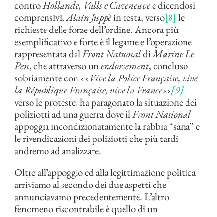
contro
Hollande, Valls e Cazeneuve
e dicendosi
comprensivi,
Alain Juppè
in testa, verso
[8]
le
richieste delle forze dell’ordine. Ancora più
esemplificativo e forte è il legame e l’operazione
rappresentata dal
Front National
di
Marine Le
Pen
, che attraverso un
endorsement
, concluso
sobriamente con
‹‹
Vive la Police F
rançaise
, vive
la République F
rançaise
, vive la France
››
[9]
verso le proteste, ha paragonato la situazione dei
poliziotti ad una guerra dove il
Front National
appoggia incondizionatamente la rabbia “sana” e
le rivendicazioni dei poliziotti che più tardi
andremo ad analizzare.
Oltre all’appoggio ed alla legittimazione politica
arriviamo al secondo dei due aspetti che
annunciavamo precedentemente. L’altro
fenomeno riscontrabile è quello di un