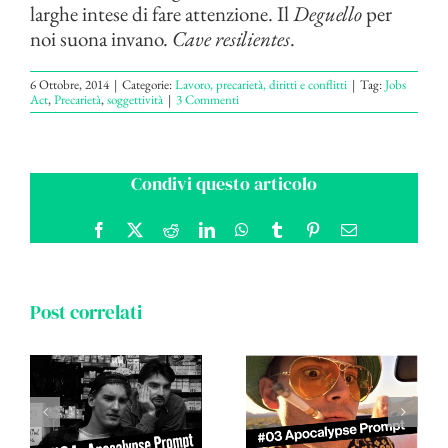
larghe intese di fare attenzione. Il
Deguello
per
noi suona invano.
Cave resilientes
.
6 Ottobre, 2014
|
Categorie:
Lavoro, precarietà, diritti e conflitti
|
Tag:
Jobs
Act
,
Precarietà
,
soggettività
|
3 Commenti
Condivi questo articolo
Facebook
X
Reddit
LinkedIn
WhatsApp
Tumblr
Pinterest
Email
Post correlati