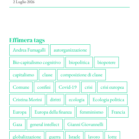
2 Luglio 2026
Effimera tags
Andrea Fumagalli
autorganizzazione
Bio-capitalismo cognitivo
biopolitica
biopotere
capitalismo
classe
composizione di classe
Comune
confini
Covid-19
crisi
crisi europea
Cristina Morini
diritti
ecologia
Ecologia politica
Europa
Europa della finanza
femminismo
Francia
Gaza
general intellect
Gianni Giovannelli
globalizzazione
guerra
Israele
lavoro
lotte