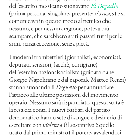
dell’esercito messicano suonavano
El Deguello
(prima persona, singolare, presente:
ti sgozzo
) e si
comunicava in questo modo al nemico che
nessuno, e per nessuna ragione, poteva più
scampare, che sarebbero stati passati tutti per le
armi, senza eccezione, senza pietà.
I moderni trombettieri (giornalisti, economisti,
deputati, senatori, lacchè, cortigiane)
dell’esercito nazionalsocialista (guidato da re
Giorgio Napolitano e dal caporale Matteo Renzi)
stanno suonando il
Deguello
per annunciare
l’attacco alle ultime postazioni del movimento
operaio. Nessuno sarà risparmiato, questa volta è
la resa dei conti. I nuovi barbari del partito
democratico hanno sete di sangue e desiderio di
esercitare con
violenza
(il sostantivo è quello
usato dal primo ministro) il potere, avvalendosi