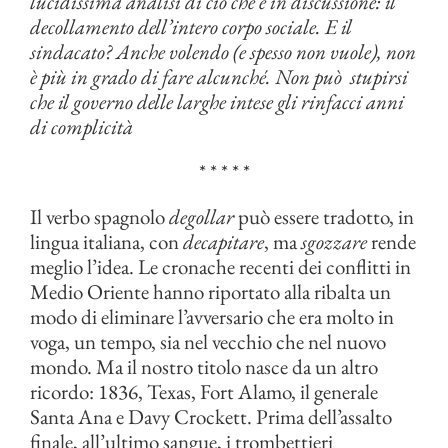
lucidissima analisi di ciò che è in discussione: il
decollamento dell’intero corpo sociale. E il
sindacato? Anche volendo (e spesso non vuole), non
è più in grado di fare alcunché. Non può stupirsi
che il governo delle larghe intese gli rinfacci anni
di complicità
* * * * *
Il verbo spagnolo
degollar
può essere tradotto, in
lingua italiana, con
decapitare
, ma
sgozzare
rende
meglio l’idea. Le cronache recenti dei conflitti in
Medio Oriente hanno riportato alla ribalta un
modo di eliminare l’avversario che era molto in
voga, un tempo, sia nel vecchio che nel nuovo
mondo. Ma il nostro titolo nasce da un altro
ricordo: 1836, Texas, Fort Alamo, il generale
Santa Ana e Davy Crockett. Prima dell’assalto
finale, all’ultimo sangue, i trombettieri