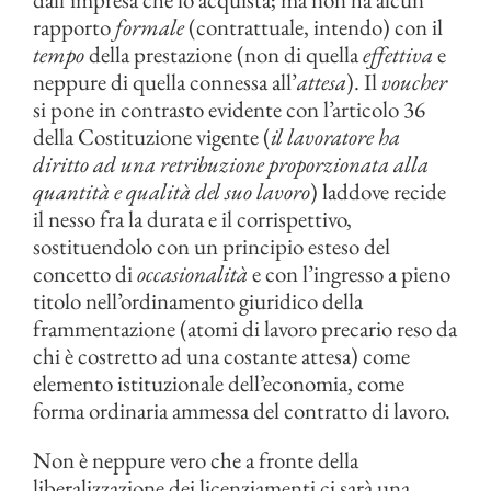
rapporto
formale
(contrattuale, intendo) con il
tempo
della prestazione (non di quella
effettiva
e
neppure di quella connessa all’
attesa
). Il
voucher
si pone in contrasto evidente con l’articolo 36
della Costituzione vigente (
il lavoratore ha
diritto ad una retribuzione proporzionata alla
quantità e qualità del suo lavoro
) laddove recide
il nesso fra la durata e il corrispettivo,
sostituendolo con un principio esteso del
concetto di
occasionalità
e con l’ingresso a pieno
titolo nell’ordinamento giuridico della
frammentazione (atomi di lavoro precario reso da
chi è costretto ad una costante attesa) come
elemento istituzionale dell’economia, come
forma ordinaria ammessa del contratto di lavoro.
Non è neppure vero che a fronte della
liberalizzazione dei licenziamenti ci sarà una