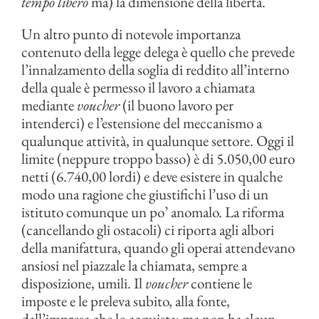
tempo libero
ma) la dimensione della libertà.
Un altro punto di notevole importanza
contenuto della legge delega è quello che prevede
l’innalzamento della soglia di reddito all’interno
della quale è permesso il lavoro a chiamata
mediante
voucher
(il buono lavoro per
intenderci) e l’estensione del meccanismo a
qualunque attività, in qualunque settore. Oggi il
limite (neppure troppo basso) è di 5.050,00 euro
netti (6.740,00 lordi) e deve esistere in qualche
modo una ragione che giustifichi l’uso di un
istituto comunque un po’ anomalo. La riforma
(cancellando gli ostacoli) ci riporta agli albori
della manifattura, quando gli operai attendevano
ansiosi nel piazzale la chiamata, sempre a
disposizione, umili. Il
voucher
contiene le
imposte e le preleva subito, alla fonte,
dall’impresa che lo acquista; ma non ha alcun