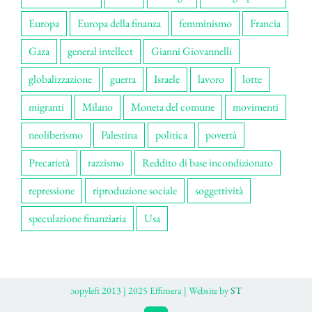
Europa
Europa della finanza
femminismo
Francia
Gaza
general intellect
Gianni Giovannelli
globalizzazione
guerra
Israele
lavoro
lotte
migranti
Milano
Moneta del comune
movimenti
neoliberismo
Palestina
politica
povertà
Precarietà
razzismo
Reddito di base incondizionato
repressione
riproduzione sociale
soggettività
speculazione finanziaria
Usa
ɔopyleft 2013 | 2025 Effimera | Website by
ST