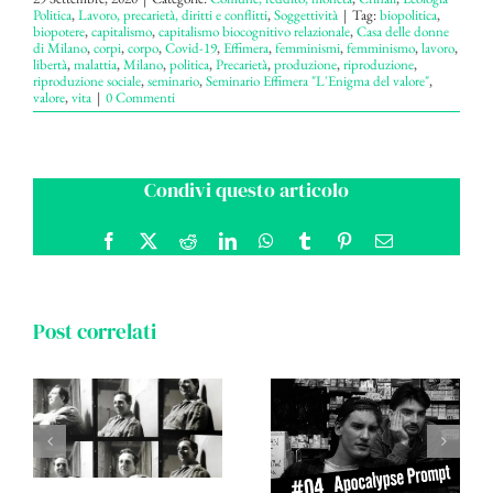
Politica
,
Lavoro, precarietà, diritti e conflitti
,
Soggettività
|
Tag:
biopolitica
,
biopotere
,
capitalismo
,
capitalismo biocognitivo relazionale
,
Casa delle donne
di Milano
,
corpi
,
corpo
,
Covid-19
,
Effimera
,
femminismi
,
femminismo
,
lavoro
,
libertà
,
malattia
,
Milano
,
politica
,
Precarietà
,
produzione
,
riproduzione
,
riproduzione sociale
,
seminario
,
Seminario Effimera "L'Enigma del valore"
,
valore
,
vita
|
0 Commenti
Condivi questo articolo
Facebook
X
Reddit
LinkedIn
WhatsApp
Tumblr
Pinterest
Email
Post correlati