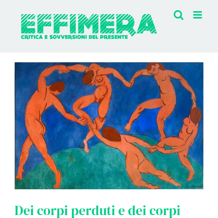
Salta
al
contenuto
Ingrandisci
immagine
Dei corpi perduti e dei corpi