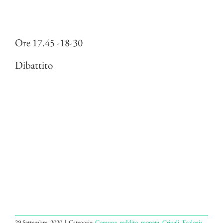
Ore 17.45 -18-30
Dibattito
29 Settembre, 2020
|
Categorie:
Comune, reddito, moneta
,
Crinali
,
Ecologia