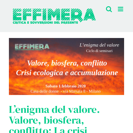
Salta
al
contenuto
Ingrandisci
immagine
L’enigma del valore.
Valore, biosfera,
conflitto: La crisi