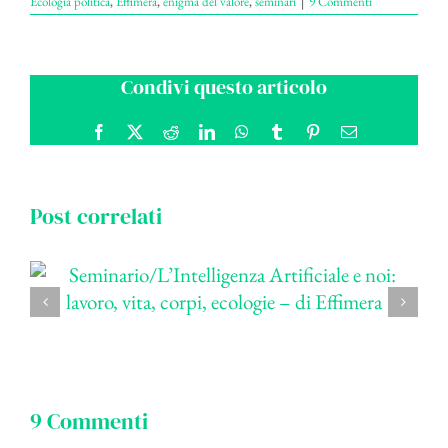
Ecologia politica
,
Effimera
,
enigma del valore
,
seminari
|
9 Commenti
Condivi questo articolo
Facebook
X
Reddit
LinkedIn
WhatsApp
Tumblr
Pinterest
Email
Post correlati
9 Commenti