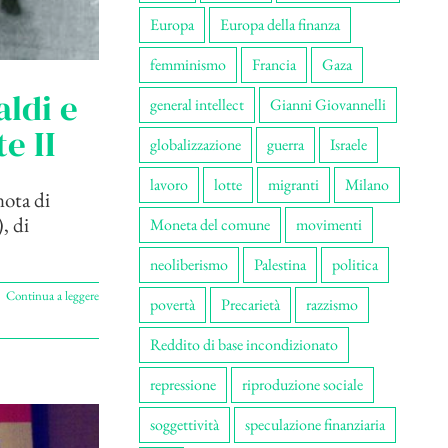
Europa
Europa della finanza
femminismo
Francia
Gaza
ldi e
general intellect
Gianni Giovannelli
te II
globalizzazione
guerra
Israele
lavoro
lotte
migranti
Milano
nota di
, di
Moneta del comune
movimenti
neoliberismo
Palestina
politica
Continua a leggere
povertà
Precarietà
razzismo
Reddito di base incondizionato
repressione
riproduzione sociale
soggettività
speculazione finanziaria