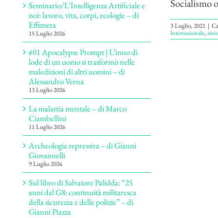
Socialismo o 
Seminario/L’Intelligenza Artificiale e
noi: lavoro, vita, corpi, ecologie – di
Effimera
3 Luglio, 2021
|
Ca
Internazionale
,
sini
15 Luglio 2026
#01 Apocalypse Prompt | L’inno di
lode di un uomo si trasformò nelle
maledizioni di altri uomini – di
Alessandro Verna
13 Luglio 2026
La malattia mentale – di Marco
Ciambellini
11 Luglio 2026
Archeologia repressiva – di Gianni
Giovannelli
9 Luglio 2026
Sul libro di Salvatore Palidda: “25
anni dal G8: continuità militaresca
della sicurezza e delle polizie” – di
Gianni Piazza