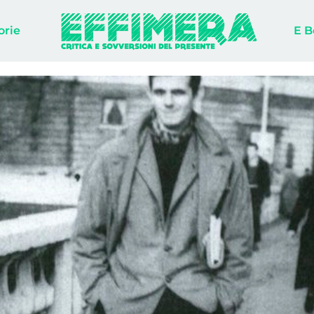
orie
E B