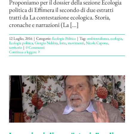
Proponiamo per il dossier della sezione Ecologia
politica di Effimera il secondo di due estratti
tratti da La contestazione ecologica. Storia,
cronache e narrazioni (La [...]
12 Luglio, 2016
|
Categorie:
Ecologia Politica
|
Tag:
ambientalismo
,
ecologia
,
Ecologia politica
,
Giorgio Nebbia
,
lotte
,
movimenti
,
Nicola Capone
,
territorio
|
0 Commenti
Continua a leggere