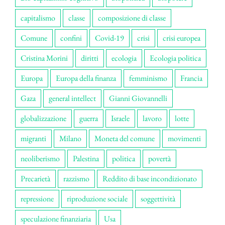
capitalismo
classe
composizione di classe
Comune
confini
Covid-19
crisi
crisi europea
Cristina Morini
diritti
ecologia
Ecologia politica
Europa
Europa della finanza
femminismo
Francia
Gaza
general intellect
Gianni Giovannelli
globalizzazione
guerra
Israele
lavoro
lotte
migranti
Milano
Moneta del comune
movimenti
neoliberismo
Palestina
politica
povertà
Precarietà
razzismo
Reddito di base incondizionato
repressione
riproduzione sociale
soggettività
speculazione finanziaria
Usa