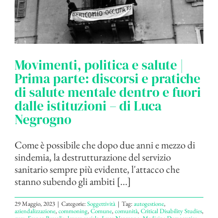
Movimenti, politica e salute |
Prima parte: discorsi e pratiche
di salute mentale dentro e fuori
dalle istituzioni – di Luca
Negrogno
Come è possibile che dopo due anni e mezzo di
sindemia, la destrutturazione del servizio
sanitario sempre più evidente, l'attacco che
stanno subendo gli ambiti [...]
29 Maggio, 2023
|
Categorie:
Soggettività
|
Tag:
autogestione
,
aziendalizzazione
,
commoning
,
Comune
,
comunità
,
Critical Disability Studies
,