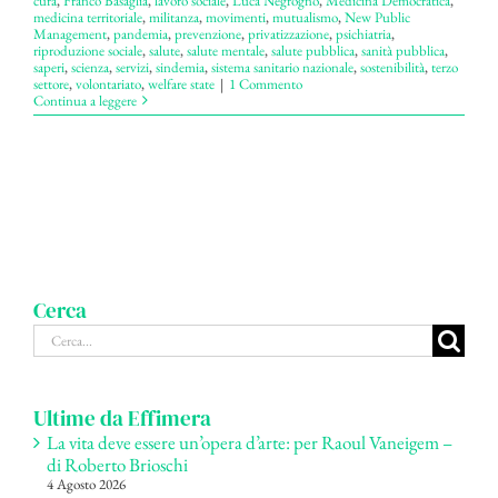
cura
,
Franco Basaglia
,
lavoro sociale
,
Luca Negrogno
,
Medicina Democratica
,
medicina territoriale
,
militanza
,
movimenti
,
mutualismo
,
New Public
Management
,
pandemia
,
prevenzione
,
privatizzazione
,
psichiatria
,
riproduzione sociale
,
salute
,
salute mentale
,
salute pubblica
,
sanità pubblica
,
saperi
,
scienza
,
servizi
,
sindemia
,
sistema sanitario nazionale
,
sostenibilità
,
terzo
settore
,
volontariato
,
welfare state
|
1 Commento
Continua a leggere
Cerca
Cerca
per:
Ultime da Effimera
La vita deve essere un’opera d’arte: per Raoul Vaneigem –
di Roberto Brioschi
4 Agosto 2026