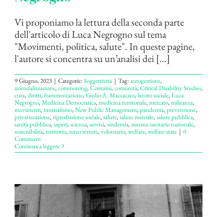
Vi proponiamo la lettura della seconda parte
dell'articolo di Luca Negrogno sul tema
"Movimenti, politica, salute". In queste pagine,
l'autore si concentra su un’analisi dei [...]
9 Giugno, 2023
|
Categorie:
Soggettività
|
Tag:
autogestione
,
aziendalizzazione
,
commoning
,
Comune
,
comunità
,
Critical Disability Studies
,
cura
,
diritti
,
frammentazione
,
Giulio A. Maccacaro
,
lavoro sociale
,
Luca
Negrogno
,
Medicina Democratica
,
medicina territoriale
,
mercato
,
militanza
,
movimenti
,
mutualismo
,
New Public Management
,
pandemia
,
prevenzione
,
privatizzazione
,
riproduzione sociale
,
salute
,
salute mentale
,
salute pubblica
,
sanità pubblica
,
saperi
,
scienza
,
servizi
,
sindemia
,
sistema sanitario nazionale
,
sostenibilità
,
territorio
,
terzo settore
,
volontario
,
welfare
,
welfare state
|
0
Commenti
Continua a leggere