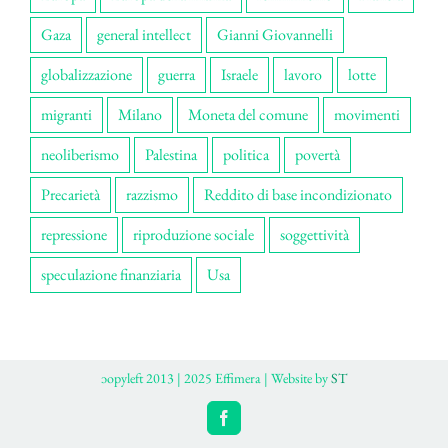
Gaza
general intellect
Gianni Giovannelli
globalizzazione
guerra
Israele
lavoro
lotte
migranti
Milano
Moneta del comune
movimenti
neoliberismo
Palestina
politica
povertà
Precarietà
razzismo
Reddito di base incondizionato
repressione
riproduzione sociale
soggettività
speculazione finanziaria
Usa
ɔopyleft 2013 | 2025 Effimera | Website by
ST
Facebook