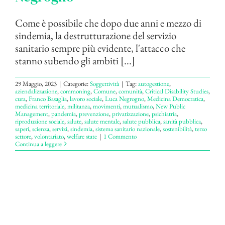
Come è possibile che dopo due anni e mezzo di
sindemia, la destrutturazione del servizio
sanitario sempre più evidente, l'attacco che
stanno subendo gli ambiti [...]
29 Maggio, 2023
|
Categorie:
Soggettività
|
Tag:
autogestione
,
aziendalizzazione
,
commoning
,
Comune
,
comunità
,
Critical Disability Studies
,
cura
,
Franco Basaglia
,
lavoro sociale
,
Luca Negrogno
,
Medicina Democratica
,
medicina territoriale
,
militanza
,
movimenti
,
mutualismo
,
New Public
Management
,
pandemia
,
prevenzione
,
privatizzazione
,
psichiatria
,
riproduzione sociale
,
salute
,
salute mentale
,
salute pubblica
,
sanità pubblica
,
saperi
,
scienza
,
servizi
,
sindemia
,
sistema sanitario nazionale
,
sostenibilità
,
terzo
settore
,
volontariato
,
welfare state
|
1 Commento
Continua a leggere