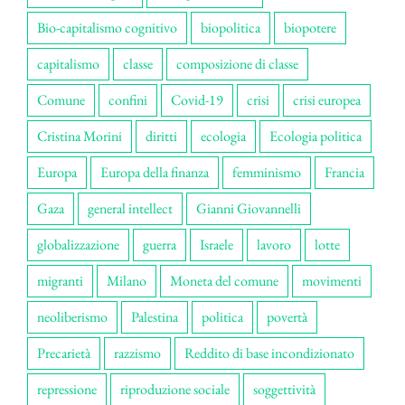
Bio-capitalismo cognitivo
biopolitica
biopotere
capitalismo
classe
composizione di classe
Comune
confini
Covid-19
crisi
crisi europea
Cristina Morini
diritti
ecologia
Ecologia politica
Europa
Europa della finanza
femminismo
Francia
Gaza
general intellect
Gianni Giovannelli
globalizzazione
guerra
Israele
lavoro
lotte
migranti
Milano
Moneta del comune
movimenti
neoliberismo
Palestina
politica
povertà
Precarietà
razzismo
Reddito di base incondizionato
repressione
riproduzione sociale
soggettività