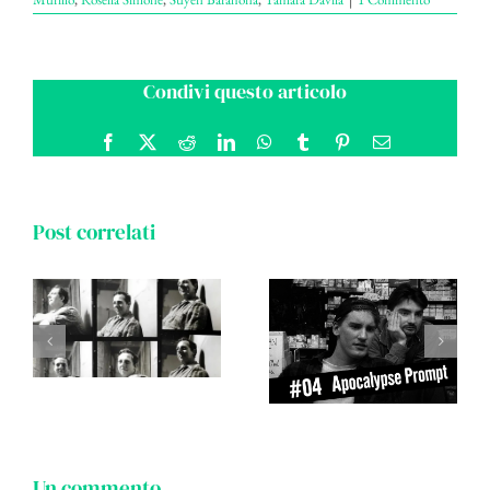
Condivi questo articolo
Facebook
X
Reddit
LinkedIn
WhatsApp
Tumblr
Pinterest
Email
Post correlati
Un commento