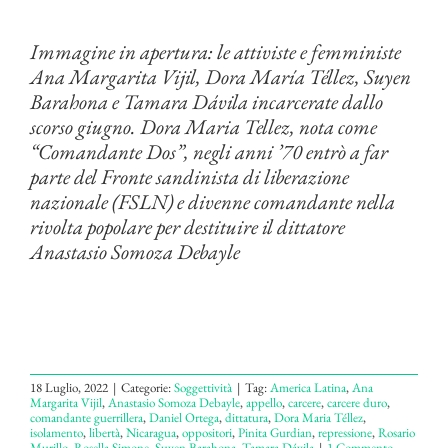
Immagine in apertura: le attiviste e femministe
Ana Margarita Vijil, Dora María Téllez, Suyen
Barahona e Tamara Dávila incarcerate dallo
scorso giugno. Dora Maria Tellez, nota come
“Comandante Dos”, negli anni ’70 entrò a far
parte del Fronte sandinista di liberazione
nazionale (FSLN) e divenne comandante nella
rivolta popolare per destituire il dittatore
Anastasio Somoza Debayle
18 Luglio, 2022
|
Categorie:
Soggettività
|
Tag:
America Latina
,
Ana
Margarita Vijil
,
Anastasio Somoza Debayle
,
appello
,
carcere
,
carcere duro
,
comandante guerrillera
,
Daniel Ortega
,
dittatura
,
Dora Maria Téllez
,
isolamento
,
libertà
,
Nicaragua
,
oppositori
,
Pinita Gurdian
,
repressione
,
Rosario
Murillo
,
Rosella Simone
,
Suyen Barahona
,
Tamara Dávila
|
1 Commento