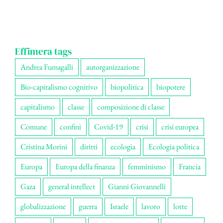
Effimera tags
Andrea Fumagalli
autorganizzazione
Bio-capitalismo cognitivo
biopolitica
biopotere
capitalismo
classe
composizione di classe
Comune
confini
Covid-19
crisi
crisi europea
Cristina Morini
diritti
ecologia
Ecologia politica
Europa
Europa della finanza
femminismo
Francia
Gaza
general intellect
Gianni Giovannelli
globalizzazione
guerra
Israele
lavoro
lotte