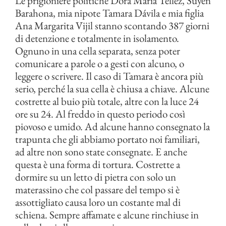
Le prigioniere politiche Dora Maria Téllez, Suyen
Barahona, mia nipote Tamara Dávila e mia figlia
Ana Margarita Vijil stanno scontando 387 giorni
di detenzione e totalmente in isolamento.
Ognuno in una cella separata, senza poter
comunicare a parole o a gesti con alcuno, o
leggere o scrivere. Il caso di Tamara è ancora più
serio, perché la sua cella è chiusa a chiave. Alcune
costrette al buio più totale, altre con la luce 24
ore su 24. Al freddo in questo periodo così
piovoso e umido. Ad alcune hanno consegnato la
trapunta che gli abbiamo portato noi familiari,
ad altre non sono state consegnate. E anche
questa è una forma di tortura. Costrette a
dormire su un letto di pietra con solo un
materassino che col passare del tempo si è
assottigliato causa loro un costante mal di
schiena. Sempre affamate e alcune rinchiuse in