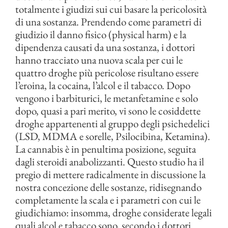
totalmente i giudizi sui cui basare la pericolosità
di una sostanza. Prendendo come parametri di
giudizio il danno fisico (physical harm) e la
dipendenza causati da una sostanza, i dottori
hanno tracciato una nuova scala per cui le
quattro droghe più pericolose risultano essere
l’eroina, la cocaina, l’alcol e il tabacco. Dopo
vengono i barbiturici, le metanfetamine e solo
dopo, quasi a pari merito, vi sono le cosiddette
droghe appartenenti al gruppo degli psichedelici
(LSD, MDMA e sorelle, Psilocibina, Ketamina).
La cannabis è in penultima posizione, seguita
dagli steroidi anabolizzanti. Questo studio ha il
pregio di mettere radicalmente in discussione la
nostra concezione delle sostanze, ridisegnando
completamente la scala e i parametri con cui le
giudichiamo: insomma, droghe considerate legali
quali alcol e tabacco sono, secondo i dottori