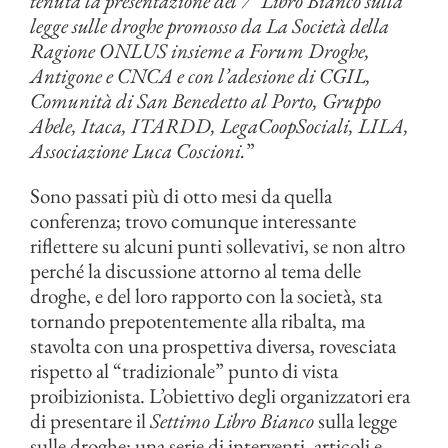
tenuta la presentazione del 7° Libro Bianco sulla
legge sulle droghe promosso da La Società della
Ragione ONLUS insieme a Forum Droghe,
Antigone e CNCA e con l’adesione di CGIL,
Comunità di San Benedetto al Porto, Gruppo
Abele, Itaca, ITARDD, LegaCoopSociali, LILA,
Associazione Luca Coscioni.
”
Sono passati più di otto mesi da quella
conferenza; trovo comunque interessante
riflettere su alcuni punti sollevativi, se non altro
perché la discussione attorno al tema delle
droghe, e del loro rapporto con la società, sta
tornando prepotentemente alla ribalta, ma
stavolta con una prospettiva diversa, rovesciata
rispetto al “tradizionale” punto di vista
proibizionista. L’obiettivo degli organizzatori era
di presentare il
Settimo Libro Bianco
sulla legge
sulle droghe: una serie di interventi, articoli e –