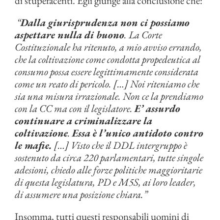
di stupefacenti. Egli giunge alla conclusione che:
“
Dalla giurisprudenza non ci possiamo
aspettare nulla di buono
. La Corte
Costituzionale ha ritenuto, a mio avviso errando,
che la coltivazione come condotta propedeutica al
consumo possa essere legittimamente considerata
come un reato di pericolo. […] Noi riteniamo che
sia una misura irrazionale. Non ce la prendiamo
con la CC ma con il legislatore.
E’ assurdo
continuare a criminalizzare la
coltivazione
.
Essa è l’unico antidoto contro
le mafie.
[…] Visto che il DDL intergruppo è
sostenuto da circa 220 parlamentari, tutte singole
adesioni, chiedo alle forze politiche maggioritarie
di questa legislatura, PD e M5S, ai loro leader,
di assumere una posizione chiara.”
Insomma, tutti questi responsabili uomini di