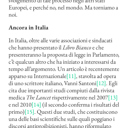
svolgimento di tale processo negli altri stati
Europei, e perché no, nel mondo. Ma torniamo a
noi.
Ancora in Italia
In Italia, oltre alle varie associazioni e sindacati
che hanno presentato il
Libro Bianco
e che
presenteranno la proposta di legge in Parlamento,
c’è qualcun altro che ha iniziato a interessarsi da
tempo all’argomento. Un articolo è recentemente
apparso su Internazionale
[11]
, stavolta ad opera
di uno scrittore italiano, Vanni Santoni
[12]
. Egli
cita due importanti studi compiuti dalla rivista
medica
The Lancet
rispettivamente nel 2007
[13]
e nel 2010
[14]
(il secondo conferma i risultati del
primo)
[15]
. Questi due studi, che costituiscono
una delle basi scientifiche sulle quali poggiano i
discorsi antiproibizionisti, hanno riformulato