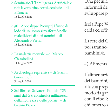
Una peculiari
Seminario/L’Intelligenza Artificiale e
informali de
noi: lavoro, vita, corpi, ecologie – di
sviluppare pr
Effimera
15 Luglio 2026
Isola Pepe V
#01 Apocalypse Prompt | L’inno di
calda ed off
lode di un uomo si trasformò nelle
maledizioni di altri uomini – di
La rete del 
Alessandro Verna
13 Luglio 2026
poi saranno 
bambini/e.
La malattia mentale – di Marco
Ciambellini
4) Alimenta
11 Luglio 2026
Archeologia repressiva – di Gianni
L’alimentaz
Giovannelli
dei bambini/
9 Luglio 2026
alla sua pre
Sul libro di Salvatore Palidda: “25
modo da gara
anni dal G8: continuità militaresca
con il cibo.
della sicurezza e delle polizie” – di
chilometro z
Gianni Piazza