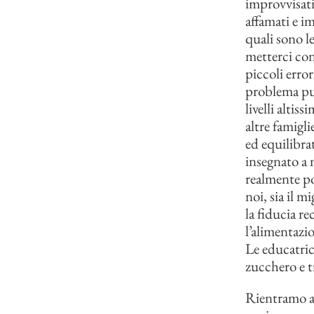
improvvisati 
affamati e i
quali sono l
metterci co
piccoli error
problema puo
livelli altis
altre famigl
ed equilibra
insegnato a 
realmente po
noi, sia il m
la fiducia r
l’alimentazio
Le educatric
zucchero e t
Rientramo a 