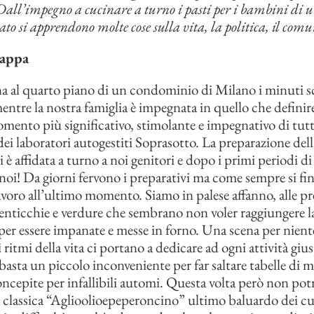
Dall’impegno a cucinare a turno i pasti per i bambini di u
to si apprendono molte cose sulla vita, la politica, il com
Pappa
a al quarto piano di un condominio di Milano i minuti 
entre la nostra famiglia è impegnata in quello che definir
mento più significativo, stimolante e impegnativo di tut
 dei laboratori autogestiti Soprasotto. La preparazione dell
i è affidata a turno a noi genitori e dopo i primi periodi d
 noi! Da giorni fervono i preparativi ma come sempre si fin
lavoro all’ultimo momento. Siamo in palese affanno, alle pr
lenticchie e verdure che sembrano non voler raggiungere la
per essere impanate e messe in forno. Una scena per nient
i ritmi della vita ci portano a dedicare ad ogni attività giu
 basta un piccolo inconveniente per far saltare tabelle di 
cepite per infallibili automi. Questa volta però non po
la classica “Aglioolioepeperoncino” ultimo baluardo dei c