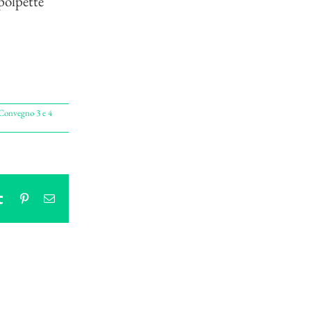
polpette
Convegno 3 e 4
tsApp
Tumblr
Pinterest
Email