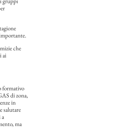
 i gruppi
per
tagione
 importante.
imizie che
 ai
o formativo
 GAS di zona,
cenze in
e salutare
 a
imento, ma