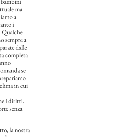
ci bambini
attuale ma
ciamo a
anto i
̀. Qualche
ono sempre a
eparate dalle
eta completa
hanno
 domanda se
 prepariamo
 clima in cui
 i diritti.
orte senza
to, la nostra