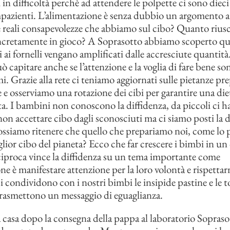
in difficoltà perchè ad attendere le polpette ci sono die
mpazienti. L’alimentazione è senza dubbio un argomento 
e reali consapevolezze che abbiamo sul cibo? Quanto rius
ncretamente in gioco? A Soprasotto abbiamo scoperto qu
i ai fornelli vengano amplificati dalle accresciute quantita
̀ capitare anche se l’attenzione e la voglia di fare bene s
simi. Grazie alla rete ci teniamo aggiornati sulle pietanze pr
ie e osserviamo una rotazione dei cibi per garantire una di
ta. I bambini non conoscono la diffidenza, da piccoli ci 
non accettare cibo dagli sconosciuti ma ci siamo posti la
ssiamo ritenere che quello che prepariamo noi, come lo
iglior cibo del pianeta? Ecco che far crescere i bimbi in un
eciproca vince la diffidenza su un tema importante come
ne è manifestare attenzione per la loro volontà e rispettarne
i condividono con i nostri bimbi le insipide pastine e le t
rasmettono un messaggio di eguaglianza.
casa dopo la consegna della pappa al laboratorio Soprasot