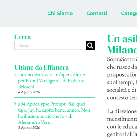
Salta
al
Chi Siamo
Contatti
Categ
contenuto
Un asi
Cerca
Cerca
Milan
per:
SopraSotto 
che nasce da
Ultime da Effimera
proposta for
La vita deve essere un’opera d’arte:
per Raoul Vaneigem – di Roberto
suoi tempi, 
Brioschi
socialità e d
4 Agosto 2026
contesto terr
#04 Apocalypse Prompt | Sai, quel
tipo, Jay, ha capito bene, amico. Non
La direzione 
ha illusioni su ciò che fa – di
mensilmente 
Alessandro Verna
con le educat
3 Agosto 2026
genitori all