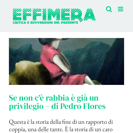
Salta
al
contenuto
Se non c’è rabbia è già un
privilegio – di Pedro Flores
Questa è la storia della fine di un rapporto di
coppia, una delle tante. È la storia di un caro