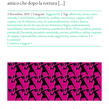
amico che dopo la rottura [...]
3 Novembre, 2023
|
Categorie:
Soggettività
|
Tag:
affettività
,
amore
,
carico
mentale
,
Carol Hanish
,
collettività
,
conflitti
,
convivenza
,
coppia
,
crisi di
coppia
,
crisi di relazione
,
cura
,
de-patriarcalizzazione
,
dolore
,
donna
,
femminismo
,
lavoro di cura
,
lavoro domestico
,
litigio
,
maltrattamenti
,
maschilismo
,
maternità
,
movimento
,
patriarcato
,
Pedro Flores
,
politica
,
pratiche
patriarcali
,
Precarietà
,
precarietà esistenziale
,
privato
,
pubblico
,
rabbia
,
rapporto
di coppia
,
responsabilità
,
rottura
,
ruoli
,
soggettività
,
uomo
,
violenza
|
0
Commenti
Continua a leggere