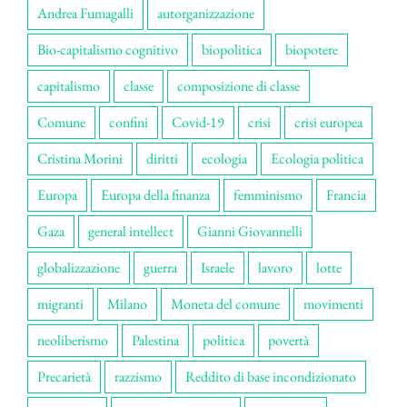
Andrea Fumagalli
autorganizzazione
Bio-capitalismo cognitivo
biopolitica
biopotere
capitalismo
classe
composizione di classe
Comune
confini
Covid-19
crisi
crisi europea
Cristina Morini
diritti
ecologia
Ecologia politica
Europa
Europa della finanza
femminismo
Francia
Gaza
general intellect
Gianni Giovannelli
globalizzazione
guerra
Israele
lavoro
lotte
migranti
Milano
Moneta del comune
movimenti
neoliberismo
Palestina
politica
povertà
Precarietà
razzismo
Reddito di base incondizionato