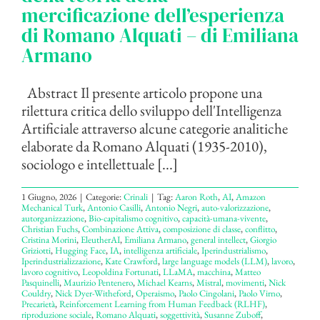
mercificazione dell’esperienza
di Romano Alquati – di Emiliana
Armano
Abstract Il presente articolo propone una
rilettura critica dello sviluppo dell'Intelligenza
Artificiale attraverso alcune categorie analitiche
elaborate da Romano Alquati (1935-2010),
sociologo e intellettuale [...]
1 Giugno, 2026
|
Categorie:
Crinali
|
Tag:
Aaron Roth
,
AI
,
Amazon
Mechanical Turk
,
Antonio Casilli
,
Antonio Negri
,
auto-valorizzazione
,
autorganizzazione
,
Bio-capitalismo cognitivo
,
capacità-umana-vivente
,
Christian Fuchs
,
Combinazione Attiva
,
composizione di classe
,
conflitto
,
Cristina Morini
,
EleutherAI
,
Emiliana Armano
,
general intellect
,
Giorgio
Griziotti
,
Hugging Face
,
IA
,
intelligenza artificiale
,
Iperindustrialismo
,
Iperindustrializzazione
,
Kate Crawford
,
large language models (LLM)
,
lavoro
,
lavoro cognitivo
,
Leopoldina Fortunati
,
LLaMA
,
macchina
,
Matteo
Pasquinelli
,
Maurizio Pentenero
,
Michael Kearns
,
Mistral
,
movimenti
,
Nick
Couldry
,
Nick Dyer-Witheford
,
Operaismo
,
Paolo Cingolani
,
Paolo Virno
,
Precarietà
,
Reinforcement Learning from Human Feedback (RLHF)
,
riproduzione sociale
,
Romano Alquati
,
soggettività
,
Susanne Zuboff
,