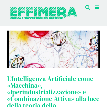
Salta
al
contenuto
L’Intelligenza Artificiale come
«Macchina»,
«Iperindustrializzazione» e
«Combinazione Attiva» alla luce
della teoria della