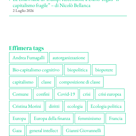
capitalismo fragile” – di Nicolò Bellanca
2 Luglio 2026
Effimera tags
Andrea Fumagalli
autorganizzazione
Bio-capitalismo cognitivo
biopolitica
biopotere
capitalismo
classe
composizione di classe
Comune
confini
Covid-19
crisi
crisi europea
Cristina Morini
diritti
ecologia
Ecologia politica
Europa
Europa della finanza
femminismo
Francia
Gaza
general intellect
Gianni Giovannelli