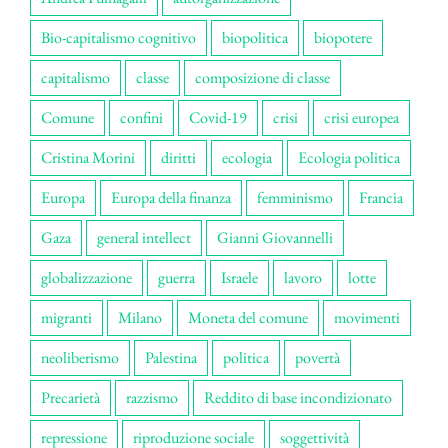
Bio-capitalismo cognitivo
biopolitica
biopotere
capitalismo
classe
composizione di classe
Comune
confini
Covid-19
crisi
crisi europea
Cristina Morini
diritti
ecologia
Ecologia politica
Europa
Europa della finanza
femminismo
Francia
Gaza
general intellect
Gianni Giovannelli
globalizzazione
guerra
Israele
lavoro
lotte
migranti
Milano
Moneta del comune
movimenti
neoliberismo
Palestina
politica
povertà
Precarietà
razzismo
Reddito di base incondizionato
repressione
riproduzione sociale
soggettività