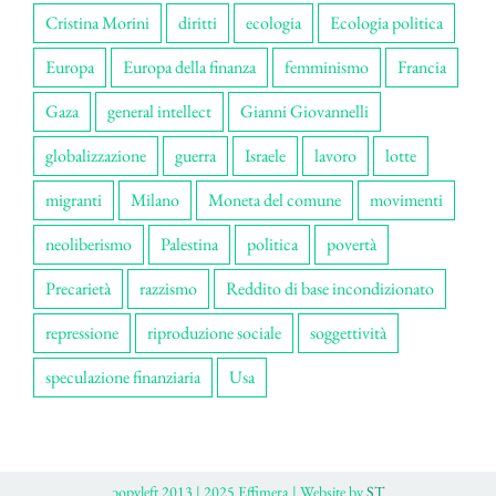
Cristina Morini
diritti
ecologia
Ecologia politica
Europa
Europa della finanza
femminismo
Francia
Gaza
general intellect
Gianni Giovannelli
globalizzazione
guerra
Israele
lavoro
lotte
migranti
Milano
Moneta del comune
movimenti
neoliberismo
Palestina
politica
povertà
Precarietà
razzismo
Reddito di base incondizionato
repressione
riproduzione sociale
soggettività
speculazione finanziaria
Usa
ɔopyleft 2013 | 2025 Effimera | Website by
ST