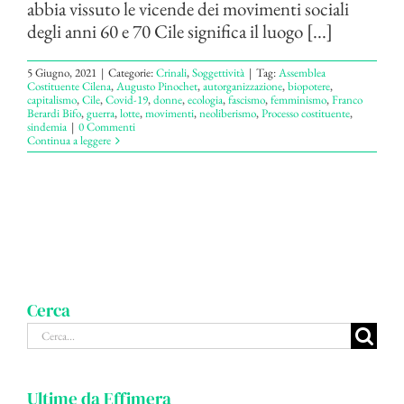
abbia vissuto le vicende dei movimenti sociali
degli anni 60 e 70 Cile significa il luogo [...]
5 Giugno, 2021
|
Categorie:
Crinali
,
Soggettività
|
Tag:
Assemblea
Costituente Cilena
,
Augusto Pinochet
,
autorganizzazione
,
biopotere
,
capitalismo
,
Cile
,
Covid-19
,
donne
,
ecologia
,
fascismo
,
femminismo
,
Franco
Berardi Bifo
,
guerra
,
lotte
,
movimenti
,
neoliberismo
,
Processo costituente
,
sindemia
|
0 Commenti
Continua a leggere
Cerca
Cerca
per:
Ultime da Effimera