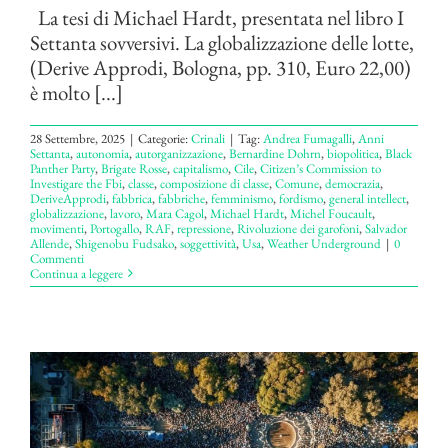
La tesi di Michael Hardt, presentata nel libro I
Settanta sovversivi. La globalizzazione delle lotte,
(Derive Approdi, Bologna, pp. 310, Euro 22,00)
è molto [...]
28 Settembre, 2025
|
Categorie:
Crinali
|
Tag:
Andrea Fumagalli
,
Anni
Settanta
,
autonomia
,
autorganizzazione
,
Bernardine Dohrn
,
biopolitica
,
Black
Panther Party
,
Brigate Rosse
,
capitalismo
,
Cile
,
Citizen’s Commission to
Investigare the Fbi
,
classe
,
composizione di classe
,
Comune
,
democrazia
,
DeriveApprodi
,
fabbrica
,
fabbriche
,
femminismo
,
fordismo
,
general intellect
,
globalizzazione
,
lavoro
,
Mara Cagol
,
Michael Hardt
,
Michel Foucault
,
movimenti
,
Portogallo
,
RAF
,
repressione
,
Rivoluzione dei garofoni
,
Salvador
Allende
,
Shigenobu Fudsako
,
soggettività
,
Usa
,
Weather Underground
|
0
Commenti
Continua a leggere