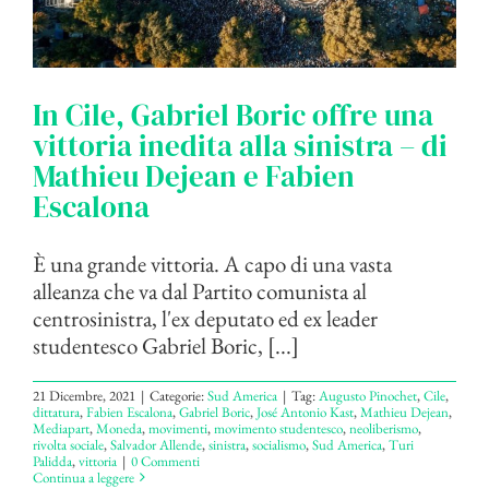
In Cile, Gabriel Boric offre una
vittoria inedita alla sinistra – di
Mathieu Dejean e Fabien
Escalona
È una grande vittoria. A capo di una vasta
alleanza che va dal Partito comunista al
centrosinistra, l'ex deputato ed ex leader
studentesco Gabriel Boric, [...]
21 Dicembre, 2021
|
Categorie:
Sud America
|
Tag:
Augusto Pinochet
,
Cile
,
dittatura
,
Fabien Escalona
,
Gabriel Boric
,
José Antonio Kast
,
Mathieu Dejean
,
Mediapart
,
Moneda
,
movimenti
,
movimento studentesco
,
neoliberismo
,
rivolta sociale
,
Salvador Allende
,
sinistra
,
socialismo
,
Sud America
,
Turi
Palidda
,
vittoria
|
0 Commenti
Continua a leggere