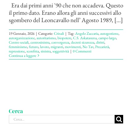
Era dai primi anni '90 che non accadeva. Questo
il primo dato. Erano allora gli anni successivi allo
sgombero del Leoncavallo nell’ Agosto 1989, [...]
19 Gennaio, 2026
|
Categorie:
Crinali
|
Tag:
Angelo Zaccaria
,
autogestione
,
autorganizzazione
,
autoritarismo
,
biopotere
,
C.S. Askatasuna
,
campo largo
,
Centro sociali
,
centrosinistra
,
convergenza
,
decreti sicurezza
,
diritti
,
femminismo
,
futuro
,
lavoro
,
migranti
,
movimenti
,
No Tav
,
Precarietà
,
repressione
,
sconfitta
,
sinistra
,
soggettività
|
0 Commenti
Continua a leggere
Cerca
Cerca
per: