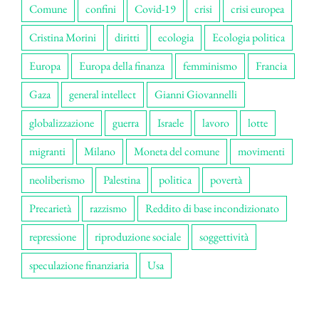
Comune
confini
Covid-19
crisi
crisi europea
Cristina Morini
diritti
ecologia
Ecologia politica
Europa
Europa della finanza
femminismo
Francia
Gaza
general intellect
Gianni Giovannelli
globalizzazione
guerra
Israele
lavoro
lotte
migranti
Milano
Moneta del comune
movimenti
neoliberismo
Palestina
politica
povertà
Precarietà
razzismo
Reddito di base incondizionato
repressione
riproduzione sociale
soggettività
speculazione finanziaria
Usa