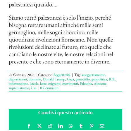
palestinesi quando….
Siamo tutt3 palestinesi è solo l’inizio, perché
bisogna restare umani affinché mille semi
germoglino, mille sogni sboccino, mille
quotidiane rivoluzioni fioriscano. Non quelle
rivoluzioni declinate al futuro, ma quelle che
cambiano le nostre vite, le nostre relazioni nel
presente e che sono eternamente in divenire.
29 Gennaio, 2026
|
Categorie:
Soggettività
|
Tag:
assoggettamento
,
deportazioni
,
dominio
,
Donald Trump
,
Gaza
,
genocidio
,
geopolitica
,
ICE
,
informazione
,
Israele
,
lotte
,
migranti
,
movimenti
,
Palestina
,
selezione
,
suprematismo
,
Usa
|
0 Commenti
Condivi questo articolo
Facebook
X
Reddit
LinkedIn
WhatsApp
Tumblr
Pinterest
Email