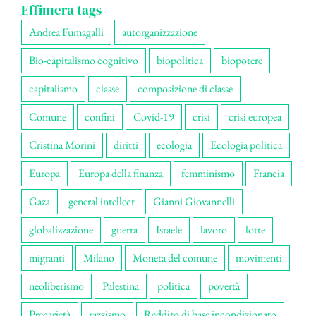
Effimera tags
Andrea Fumagalli
autorganizzazione
Bio-capitalismo cognitivo
biopolitica
biopotere
capitalismo
classe
composizione di classe
Comune
confini
Covid-19
crisi
crisi europea
Cristina Morini
diritti
ecologia
Ecologia politica
Europa
Europa della finanza
femminismo
Francia
Gaza
general intellect
Gianni Giovannelli
globalizzazione
guerra
Israele
lavoro
lotte
migranti
Milano
Moneta del comune
movimenti
neoliberismo
Palestina
politica
povertà
Precarietà
razzismo
Reddito di base incondizionato