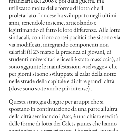
finanziaria del 2008 e poi dalla guerra. Ha
utilizzato molte delle forme di lotta che il
proletariato francese ha sviluppato negli ultimi
anni, tenendole insieme, articolando e
legittimando di fatto le loro differenze. Alle lotte
sindacali, con i loro cortei pacifici che si sono via
via modificati, integrando componenti non
salariali (il 23 marzo la presenza di giovani, di
studenti universitari e liceali è stata massiccia), si
sono aggiunte le manifestazioni «selvagge» che
per giorni si sono sviluppate al calar della notte
nelle strade della capitale e di altre grandi città
(dove sono state anche più intense) .
Questa strategia di agire per gruppi che si
spostano in continuazione da una parte all’altra
della città seminando i
flics
, è una chiara eredità
delle forme di lotta dei Gilets jaunes che hanno
cominciato a «terrorizzare» i borghesi, quando