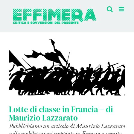
Salta
al
contenuto
Ingrandisci
immagine
Lotte di classe in Francia – di
Maurizio Lazzarato
Pubblichiamo un articolo di Maurizio Lazzarato
sulle mobilitazioni scoppiate in Francia a seguito