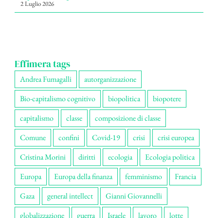
2 Luglio 2026
Effimera tags
Andrea Fumagalli
autorganizzazione
Bio-capitalismo cognitivo
biopolitica
biopotere
capitalismo
classe
composizione di classe
Comune
confini
Covid-19
crisi
crisi europea
Cristina Morini
diritti
ecologia
Ecologia politica
Europa
Europa della finanza
femminismo
Francia
Gaza
general intellect
Gianni Giovannelli
globalizzazione
guerra
Israele
lavoro
lotte