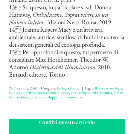
13 Su questo, in particolare si vd. Donna
Haraway,
Chthulucene. Sopravvivere su un
pianeta infetto
. Edizioni Nero. Roma, 2019.
14 Joanna Rogers Macy è un’attivista
ambientale, autrice, studiosa di buddismo, teoria
dei sistemi generali ed ecologia profonda.
15 Per approfondire questo, mi permetto di
consigliare Max Horkheimer, Theodor W.
Adorno
Dialettica dell’Illuminismo
. 2010.
Einaudi editore. Torino
24 Dicembre, 2020
|
Categorie:
Ecologia Politica
|
Tag:
collasso
,
collassologia
,
Convegno: Crisi e composizione di classe
,
crisi ecologica
,
crisi sistemica
,
Giulio
Pennacchioni
,
limiti allo sviluppo
|
1 Commento
Condivi questo articolo