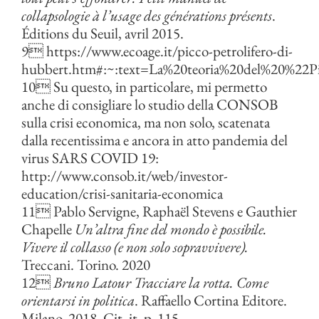
collapsologie à l’usage des générations présents
.
Éditions du Seuil, avril 2015.
9 https://www.ecoage.it/picco-petrolifero-di-
hubbert.htm#:~:text=La%20teoria%20del%20%22Pic
10 Su questo, in particolare, mi permetto
anche di consigliare lo studio della CONSOB
sulla crisi economica, ma non solo, scatenata
dalla recentissima e ancora in atto pandemia del
virus SARS COVID 19:
http://www.consob.it/web/investor-
education/crisi-sanitaria-economica
11 Pablo Servigne, Raphaël Stevens e Gauthier
Chapelle
Un’altra fine del mondo è possibile.
Vivere il collasso (e non solo sopravvivere).
Treccani. Torino. 2020
12
Bruno Latour Tracciare la rotta. Come
orientarsi in politica
. Raffaello Cortina Editore.
Milano. 2018. Cit. it. p. 115