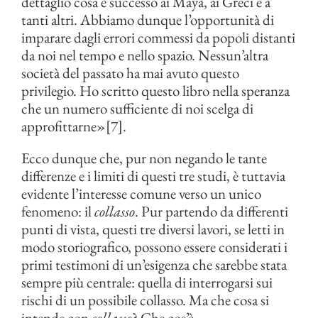
dettaglio cosa è successo ai Maya, ai Greci e a
tanti altri. Abbiamo dunque l’opportunità di
imparare dagli errori commessi da popoli distanti
da noi nel tempo e nello spazio. Nessun’altra
società del passato ha mai avuto questo
privilegio. Ho scritto questo libro nella speranza
che un numero sufficiente di noi scelga di
approfittarne»[7].
Ecco dunque che, pur non negando le tante
differenze e i limiti di questi tre studi, è tuttavia
evidente l’interesse comune verso un unico
fenomeno: il
collasso
. Pur partendo da differenti
punti di vista, questi tre diversi lavori, se letti in
modo storiografico, possono essere considerati i
primi testimoni di un’esigenza che sarebbe stata
sempre più centrale: quella di interrogarsi sui
rischi di un possibile collasso. Ma che cosa si
intende con
collasso
? Che cos’è