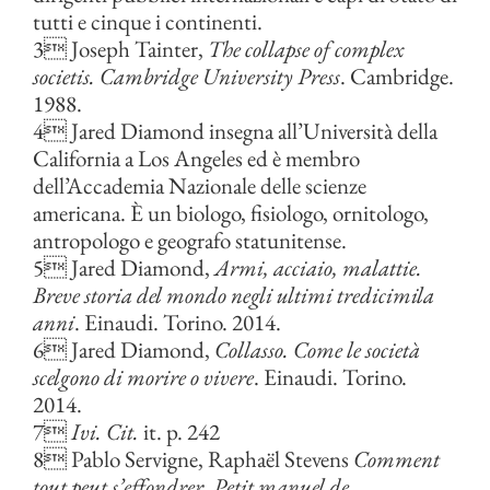
tutti e cinque i continenti.
3 Joseph Tainter,
The collapse of complex
societis. Cambridge University Press
. Cambridge.
1988.
4 Jared Diamond insegna all’Università della
California a Los Angeles ed è membro
dell’Accademia Nazionale delle scienze
americana. È un biologo, fisiologo, ornitologo,
antropologo e geografo statunitense.
5 Jared Diamond,
Armi, acciaio, malattie.
Breve storia del mondo negli ultimi tredicimila
anni
. Einaudi. Torino. 2014.
6 Jared Diamond,
Collasso. Come le società
scelgono di morire o vivere
. Einaudi. Torino.
2014.
7
Ivi. Cit.
it. p. 242
8 Pablo Servigne, Raphaël Stevens
Comment
tout peut s’effondrer. Petit manuel de