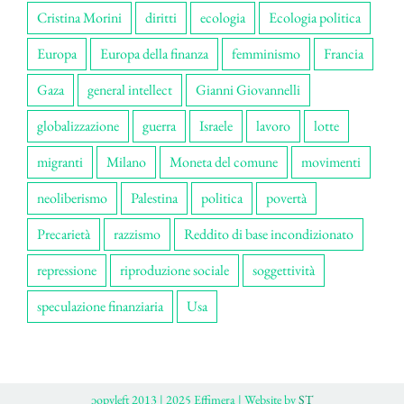
Cristina Morini
diritti
ecologia
Ecologia politica
Europa
Europa della finanza
femminismo
Francia
Gaza
general intellect
Gianni Giovannelli
globalizzazione
guerra
Israele
lavoro
lotte
migranti
Milano
Moneta del comune
movimenti
neoliberismo
Palestina
politica
povertà
Precarietà
razzismo
Reddito di base incondizionato
repressione
riproduzione sociale
soggettività
speculazione finanziaria
Usa
ɔopyleft 2013 | 2025 Effimera | Website by
ST