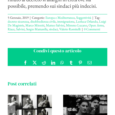
possibile, premendo sui sindaci più indecisi.
5 Gennaio, 2019
|
Categorie:
Europa e Mediterraneo
,
Soggettività
|
Tag:
decreto sicurezza
,
disobbedienza civile
,
immigrazione
,
Leoluca Orlando
,
Luigi
De Magistris
,
Marco Minniti
,
Matteo Salvini
,
Mimmo Lucano
,
Open Arms
,
Riace
,
Salvini
,
Sergio Mattarella
,
sindaci
,
Valerio Romitelli
|
0 Commenti
Condivi questo articolo
Facebook
X
Reddit
LinkedIn
WhatsApp
Tumblr
Pinterest
Email
Post correlati