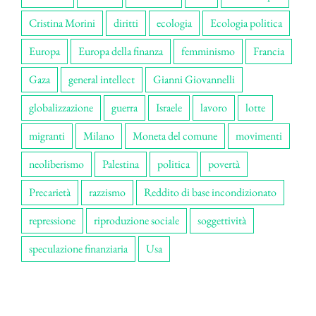
Cristina Morini
diritti
ecologia
Ecologia politica
Europa
Europa della finanza
femminismo
Francia
Gaza
general intellect
Gianni Giovannelli
globalizzazione
guerra
Israele
lavoro
lotte
migranti
Milano
Moneta del comune
movimenti
neoliberismo
Palestina
politica
povertà
Precarietà
razzismo
Reddito di base incondizionato
repressione
riproduzione sociale
soggettività
speculazione finanziaria
Usa