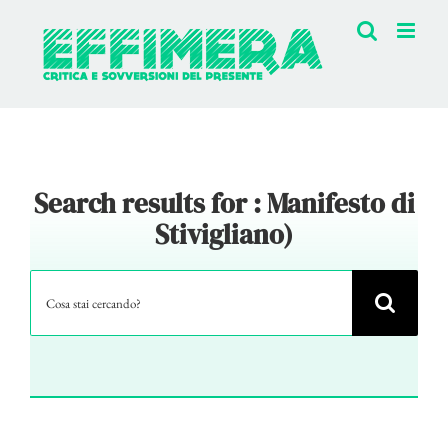
Salta
al
contenuto
Search results for : Manifesto di
Stivigliano)
Cerca
per: