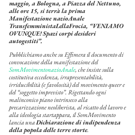
maggio, a Bologna,
a Piazza del Nettuno,
alle ore 15,
si terrà la prima
Manifestazione nazioAnale
TransfemministaLellaFrocia,
“
VENIAMO
OVUNQUE!
Spazi corpi desideri
autogestiti”.
Pubblichiamo anche su Effimera il documento di
convocazione della manifestazione del
SomMovimentonazioAnale
, che insiste sulla
costitutiva eccedenza, irrapresentabilità,
irriducibilità (e favolosità) del movimento queer e
del “soggetto imprevisto”. Rigettando ogni
malinconico piano intrinseco alla
precarizzazione neoliberista, al ricatto del lavoro e
alla ideologia startappara, il SomMovimento
lancia una
Dichiarazione di indipendenza
della popola delle terre storte
.