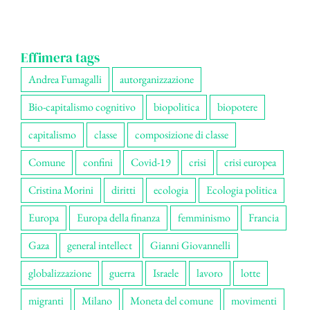
Effimera tags
Andrea Fumagalli
autorganizzazione
Bio-capitalismo cognitivo
biopolitica
biopotere
capitalismo
classe
composizione di classe
Comune
confini
Covid-19
crisi
crisi europea
Cristina Morini
diritti
ecologia
Ecologia politica
Europa
Europa della finanza
femminismo
Francia
Gaza
general intellect
Gianni Giovannelli
globalizzazione
guerra
Israele
lavoro
lotte
migranti
Milano
Moneta del comune
movimenti