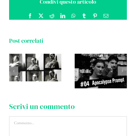
Condivi questo articolo
Facebook
X
Reddit
LinkedIn
WhatsApp
Tumblr
Pinterest
Email
Post correlati
Scrivi un commento
Commento