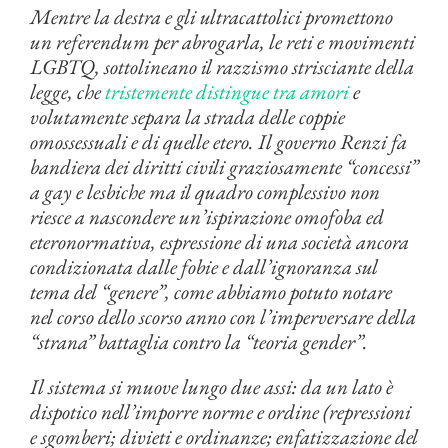
Mentre la destra e gli ultracattolici promettono
un referendum per abrogarla, le reti e movimenti
LGBTQ, sottolineano il razzismo strisciante della
legge, che
tristemente distingue tra amori
e
volutamente separa la strada delle coppie
omossessuali e di quelle etero. Il governo Renzi fa
bandiera dei diritti civili graziosamente “concessi”
a gay e lesbiche ma il quadro complessivo non
riesce a nascondere un’ispirazione omofoba ed
eteronormativa, espressione di una società ancora
condizionata dalle fobie e dall’ignoranza sul
tema del “genere”, come abbiamo potuto notare
nel corso dello scorso anno con l’imperversare della
“strana” battaglia contro la “teoria gender”.
Il sistema si muove lungo due assi: da un lato è
dispotico nell’imporre norme e ordine (repressioni
e sgomberi; divieti e ordinanze; enfatizzazione del