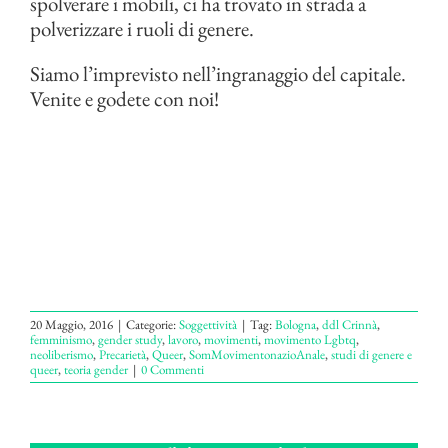
spolverare i mobili, ci ha trovato in strada a
polverizzare i ruoli di genere.
Siamo l’imprevisto nell’ingranaggio del capitale.
Venite e godete con noi!
20 Maggio, 2016
|
Categorie:
Soggettività
|
Tag:
Bologna
,
ddl Crinnà
,
femminismo
,
gender study
,
lavoro
,
movimenti
,
movimento Lgbtq
,
neoliberismo
,
Precarietà
,
Queer
,
SomMovimentonazioAnale
,
studi di genere e
queer
,
teoria gender
|
0 Commenti