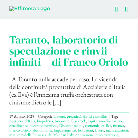
Salta
al
contenuto
Taranto, laboratorio di
speculazione e rinvii
infiniti – di Franco Oriolo
A Taranto nulla accade per caso. La vicenda
della continuità produttiva di Acciaierie d’Italia
(ex Ilva) è l’ennesima truffa orchestrata con
cinismo: dietro le [...]
19 Agosto, 2025
|
Categorie:
Lavoro, precarietà, diritti e conflitti
|
Tag:
Acciaierie d’Italia
,
biopolitica
,
biopotere
,
Blackrock
,
capitalismo finanziario
,
cittadinanza
,
decarbonizzazione
,
Disoccupazione
,
economia
,
ex Ilva
,
finanza
,
Franco Oriolo
,
illusioni
,
Ilva
,
Inquinamento
,
Istituzioni
,
lavoro
,
manifestazioni
,
ministero delle Imprese e del Made in Italy
,
opposizione
,
precarizzazione
,