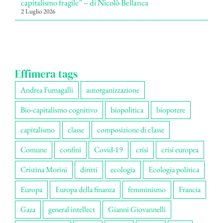
capitalismo fragile” – di Nicolò Bellanca
2 Luglio 2026
Effimera tags
Andrea Fumagalli
autorganizzazione
Bio-capitalismo cognitivo
biopolitica
biopotere
capitalismo
classe
composizione di classe
Comune
confini
Covid-19
crisi
crisi europea
Cristina Morini
diritti
ecologia
Ecologia politica
Europa
Europa della finanza
femminismo
Francia
Gaza
general intellect
Gianni Giovannelli