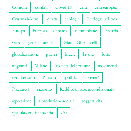
Comune
confini
Covid-19
crisi
crisi europea
Cristina Morini
diritti
ecologia
Ecologia politica
Europa
Europa della finanza
femminismo
Francia
Gaza
general intellect
Gianni Giovannelli
globalizzazione
guerra
Israele
lavoro
lotte
migranti
Milano
Moneta del comune
movimenti
neoliberismo
Palestina
politica
povertà
Precarietà
razzismo
Reddito di base incondizionato
repressione
riproduzione sociale
soggettività
speculazione finanziaria
Usa