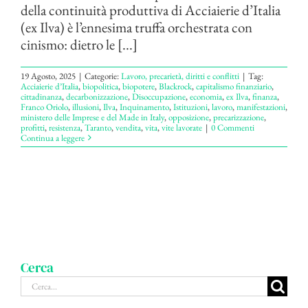
della continuità produttiva di Acciaierie d’Italia
(ex Ilva) è l’ennesima truffa orchestrata con
cinismo: dietro le [...]
19 Agosto, 2025
|
Categorie:
Lavoro, precarietà, diritti e conflitti
|
Tag:
Acciaierie d’Italia
,
biopolitica
,
biopotere
,
Blackrock
,
capitalismo finanziario
,
cittadinanza
,
decarbonizzazione
,
Disoccupazione
,
economia
,
ex Ilva
,
finanza
,
Franco Oriolo
,
illusioni
,
Ilva
,
Inquinamento
,
Istituzioni
,
lavoro
,
manifestazioni
,
ministero delle Imprese e del Made in Italy
,
opposizione
,
precarizzazione
,
profitti
,
resistenza
,
Taranto
,
vendita
,
vita
,
vite lavorate
|
0 Commenti
Continua a leggere
Cerca
Cerca
per: