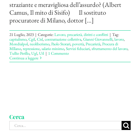
straziante e meravigliosa dell’assurdo? (Albert
Camus, Il mito di Sisifo) Il sostituto
procuratore di Milano, dottor [...]
21 Luglio, 2023
|
Categorie:
Lavoro, precarietà, diritti e conflitti
|
Tag:
capitalismo
,
Cgil
,
Cisl
,
contrattazione collettiva
,
Gianni Giovannelli
,
lavoro
,
Mondialpol
,
neoliberismo
,
Paolo Storari
,
povertà
,
Precarietà
,
Procura di
MIlano
,
repressione
,
salario minimo
,
Servizi fiduciari
,
sfruttamento del lavoro
,
Tullio Perillo
,
Ugl
,
Uil
|
1 Commento
Continua a leggere
Cerca
Cerca
per: