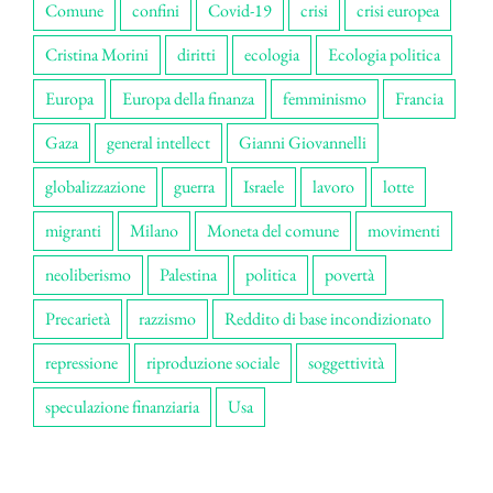
Comune
confini
Covid-19
crisi
crisi europea
Cristina Morini
diritti
ecologia
Ecologia politica
Europa
Europa della finanza
femminismo
Francia
Gaza
general intellect
Gianni Giovannelli
globalizzazione
guerra
Israele
lavoro
lotte
migranti
Milano
Moneta del comune
movimenti
neoliberismo
Palestina
politica
povertà
Precarietà
razzismo
Reddito di base incondizionato
repressione
riproduzione sociale
soggettività
speculazione finanziaria
Usa