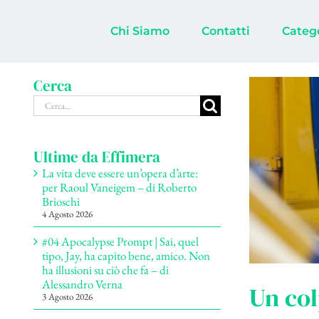
Salta
al
Chi Siamo
Contatti
Categ
contenuto
Cerca
Cerca
per:
Ultime da Effimera
La vita deve essere un’opera d’arte:
per Raoul Vaneigem – di Roberto
Brioschi
4 Agosto 2026
#04 Apocalypse Prompt | Sai, quel
tipo, Jay, ha capito bene, amico. Non
ha illusioni su ciò che fa – di
Alessandro Verna
Un col
3 Agosto 2026