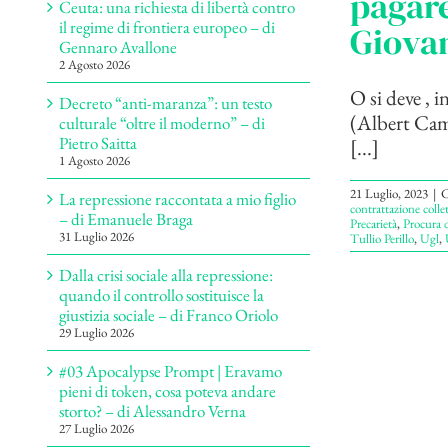
pagare
Ceuta: una richiesta di libertà contro
il regime di frontiera europeo – di
Giovan
Gennaro Avallone
2 Agosto 2026
O si deve , i
Decreto “anti-maranza”: un testo
(Albert Camu
culturale “oltre il moderno” – di
Pietro Saitta
[...]
1 Agosto 2026
21 Luglio, 2023
|
C
La repressione raccontata a mio figlio
contrattazione collet
– di Emanuele Braga
Precarietà
,
Procura 
31 Luglio 2026
Tullio Perillo
,
Ugl
,
Dalla crisi sociale alla repressione:
quando il controllo sostituisce la
giustizia sociale – di Franco Oriolo
29 Luglio 2026
#03 Apocalypse Prompt | Eravamo
pieni di token, cosa poteva andare
storto? – di Alessandro Verna
27 Luglio 2026