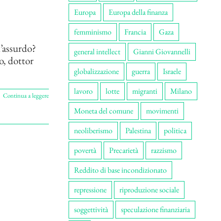
Europa
Europa della finanza
femminismo
Francia
Gaza
l’assurdo?
general intellect
Gianni Giovannelli
o, dottor
globalizzazione
guerra
Israele
lavoro
lotte
migranti
Milano
Continua a leggere
Moneta del comune
movimenti
neoliberismo
Palestina
politica
povertà
Precarietà
razzismo
Reddito di base incondizionato
repressione
riproduzione sociale
soggettività
speculazione finanziaria