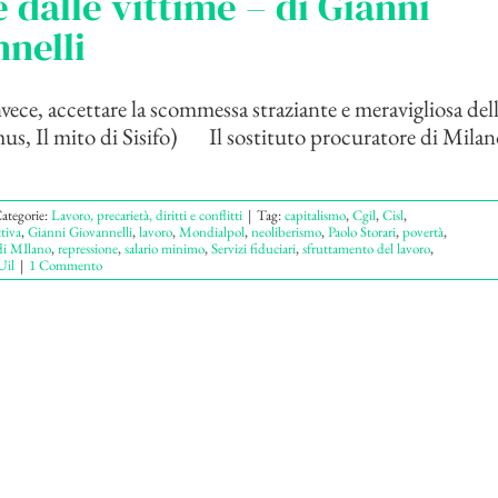
 dalle vittime – di Gianni
nelli
nvece, accettare la scommessa straziante e meravigliosa del
s, Il mito di Sisifo) Il sostituto procuratore di Milan
ategorie:
Lavoro, precarietà, diritti e conflitti
|
Tag:
capitalismo
,
Cgil
,
Cisl
,
tiva
,
Gianni Giovannelli
,
lavoro
,
Mondialpol
,
neoliberismo
,
Paolo Storari
,
povertà
,
di MIlano
,
repressione
,
salario minimo
,
Servizi fiduciari
,
sfruttamento del lavoro
,
Uil
|
1 Commento