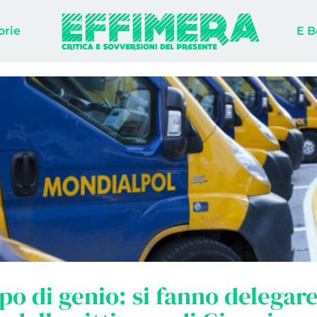
orie
E B
po di genio: si fanno delegare