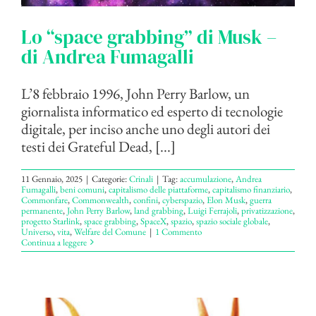
Lo “space grabbing” di Musk –
di Andrea Fumagalli
L’8 febbraio 1996, John Perry Barlow, un
giornalista informatico ed esperto di tecnologie
digitale, per inciso anche uno degli autori dei
testi dei Grateful Dead, [...]
11 Gennaio, 2025
|
Categorie:
Crinali
|
Tag:
accumulazione
,
Andrea
Fumagalli
,
beni comuni
,
capitalismo delle piattaforme
,
capitalismo finanziario
,
Commonfare
,
Commonwealth
,
confini
,
cyberspazio
,
Elon Musk
,
guerra
permanente
,
John Perry Barlow
,
land grabbing
,
Luigi Ferrajoli
,
privatizzazione
,
progetto Starlink
,
space grabbing
,
SpaceX
,
spazio
,
spazio sociale globale
,
Universo
,
vita
,
Welfare del Comune
|
1 Commento
Continua a leggere