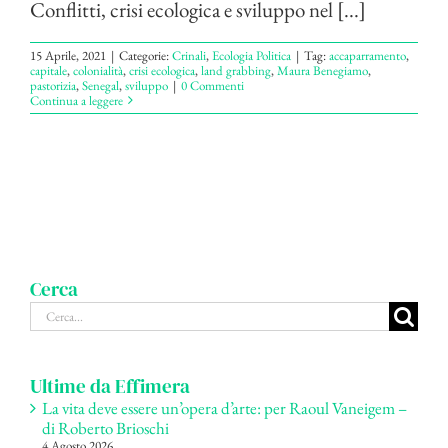
Conflitti, crisi ecologica e sviluppo nel [...]
15 Aprile, 2021
|
Categorie:
Crinali
,
Ecologia Politica
|
Tag:
accaparramento
,
capitale
,
colonialità
,
crisi ecologica
,
land grabbing
,
Maura Benegiamo
,
pastorizia
,
Senegal
,
sviluppo
|
0 Commenti
Continua a leggere
Cerca
Cerca
per:
Ultime da Effimera
La vita deve essere un’opera d’arte: per Raoul Vaneigem –
di Roberto Brioschi
4 Agosto 2026