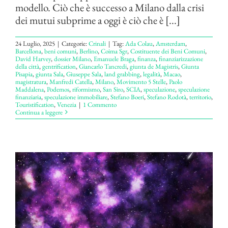
modello. Ciò che è successo a Milano dalla crisi
dei mutui subprime a oggi è ciò che è [...]
24 Luglio, 2025
|
Categorie:
Crinali
|
Tag:
Ada Colau
,
Amsterdam
,
Barcellona
,
beni comuni
,
Berlino
,
Coima Sgr
,
Costituente dei Beni Comuni
,
David Harvey
,
dossier Milano
,
Emanuele Braga
,
finanza
,
finanziarizzazione
della città
,
gentrification
,
Giancarlo Tancredi
,
giunta de Magistris
,
Giunta
Pisapia
,
giunta Sala
,
Giuseppe Sala
,
land grabbing
,
legalità
,
Macao
,
magistratura
,
Manfredi Catella
,
Milano
,
Movimento 5 Stelle
,
Paolo
Maddalena
,
Podemos
,
riformismo
,
San Siro
,
SCIA
,
speculazione
,
speculazione
finanziaria
,
speculazione immobiliare
,
Stefano Boeri
,
Stefano Rodotà
,
territorio
,
Touristification
,
Venezia
|
1 Commento
Continua a leggere