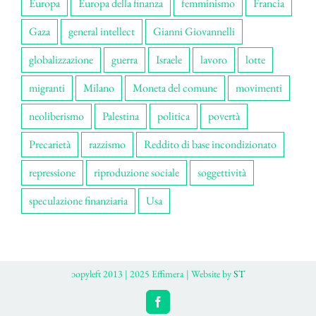
Europa
Europa della finanza
femminismo
Francia
Gaza
general intellect
Gianni Giovannelli
globalizzazione
guerra
Israele
lavoro
lotte
migranti
Milano
Moneta del comune
movimenti
neoliberismo
Palestina
politica
povertà
Precarietà
razzismo
Reddito di base incondizionato
repressione
riproduzione sociale
soggettività
speculazione finanziaria
Usa
ɔopyleft 2013 | 2025 Effimera | Website by
ST
Facebook