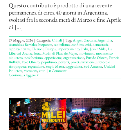
Questo contributo è prodotto di una recente
permanenza di circa 40 giorni in Argentina,
svoltasi fra la seconda metà di Marzo e fine Aprile
di [...]
27 Maggio, 2024
|
Categorie:
Crinali
|
Tag:
Angelo Zaccaria
,
Argentina
,
Asambleas Barriales
,
biopotere
,
capitalismo
,
conflitto
,
crisi
,
democrazia
rappresentativa
,
Elezioni
,
Europa
,
impoverimento
,
Italia
,
Javier Milei
,
La
Libertad Avanza
,
lotta
,
Madri di Plaza de Mayo
,
movimenti
,
movimento
piquetero
,
neoliberismo
,
opposizione
,
organizzazione
,
Partido Obrero
,
Patricia
Bullrich
,
Polo Obrero
,
populismo
,
povertà
,
proletarizzazione
,
Protocolo
Antipiquete
,
repressione
,
Sergio Massa
,
soggettività
,
Sud America
,
Unidad
Piquetera
,
votazioni
,
voto
|
0 Commenti
Continua a leggere