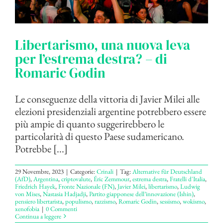
Libertarismo, una nuova leva
per l’estrema destra? – di
Romaric Godin
Le conseguenze della vittoria di Javier Milei alle
elezioni presidenziali argentine potrebbero essere
più ampie di quanto suggerirebbero le
particolarità di questo Paese sudamericano.
Potrebbe [...]
29 Novembre, 2023
|
Categorie:
Crinali
|
Tag:
Alternative für Deutschland
(AfD)
,
Argentina
,
criptovalute
,
Éric Zemmour
,
estrema destra
,
Fratelli d'Italia
,
Friedrich Hayek
,
Fronte Nazionale (FN)
,
Javier Milei
,
libertarismo
,
Ludwig
von Mises
,
Nastasia Hadjadji
,
Partito giapponese dell’innovazione (Ishin)
,
pensiero libertarista
,
populismo
,
razzismo
,
Romaric Godin
,
sessismo
,
wokismo
,
xenofobia
|
0 Commenti
Continua a leggere