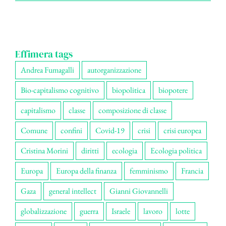
Effimera tags
Andrea Fumagalli
autorganizzazione
Bio-capitalismo cognitivo
biopolitica
biopotere
capitalismo
classe
composizione di classe
Comune
confini
Covid-19
crisi
crisi europea
Cristina Morini
diritti
ecologia
Ecologia politica
Europa
Europa della finanza
femminismo
Francia
Gaza
general intellect
Gianni Giovannelli
globalizzazione
guerra
Israele
lavoro
lotte