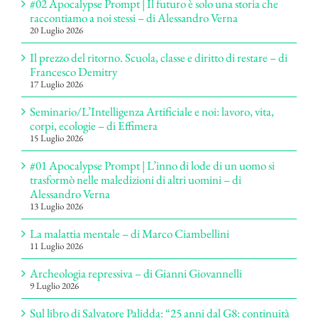
#02 Apocalypse Prompt | Il futuro è solo una storia che
raccontiamo a noi stessi – di Alessandro Verna
20 Luglio 2026
Il prezzo del ritorno. Scuola, classe e diritto di restare – di
Francesco Demitry
17 Luglio 2026
Seminario/L’Intelligenza Artificiale e noi: lavoro, vita,
corpi, ecologie – di Effimera
15 Luglio 2026
#01 Apocalypse Prompt | L’inno di lode di un uomo si
trasformò nelle maledizioni di altri uomini – di
Alessandro Verna
13 Luglio 2026
La malattia mentale – di Marco Ciambellini
11 Luglio 2026
Archeologia repressiva – di Gianni Giovannelli
9 Luglio 2026
Sul libro di Salvatore Palidda: “25 anni dal G8: continuità