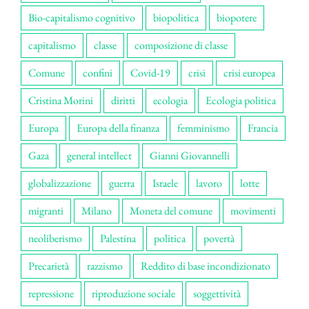
Bio-capitalismo cognitivo
biopolitica
biopotere
capitalismo
classe
composizione di classe
Comune
confini
Covid-19
crisi
crisi europea
Cristina Morini
diritti
ecologia
Ecologia politica
Europa
Europa della finanza
femminismo
Francia
Gaza
general intellect
Gianni Giovannelli
globalizzazione
guerra
Israele
lavoro
lotte
migranti
Milano
Moneta del comune
movimenti
neoliberismo
Palestina
politica
povertà
Precarietà
razzismo
Reddito di base incondizionato
repressione
riproduzione sociale
soggettività