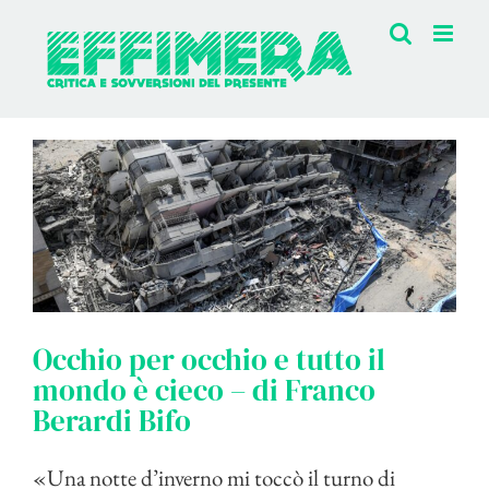
Salta
al
contenuto
Occhio per occhio e tutto il
mondo è cieco – di Franco
Berardi Bifo
«Una notte d’inverno mi toccò il turno di