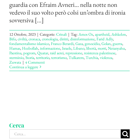
guardia con Efraim Avneri… nella notte non
vedevo il suo volto però colsi un’ombra di ironia
sovversiva [...]
12 Ottobre, 2023
|
Categorie:
Crinali
|
Tag:
Amos Oz
,
apartheid
,
Ashkelon
,
Bifo
,
civiltà
,
cronaca
,
cronologia
,
diritti
,
disinformazione
,
Farid Adly
,
fondamentalismo islamico
,
Franco Berardi
,
Gaza
,
genocidio
,
Golan
,
guerra
,
Hamas
,
Hezbollah
,
informazione
,
Israele
,
Libano
,
libertà
,
morti
,
Netanyahu
,
Paestina
,
pogrom
,
Quatar
,
raid aerei
,
repressione
,
resistenza palestinese
,
sterminio
,
Storia
,
territorio
,
terrorismo
,
Tulkarem
,
Turchia
,
violenza
,
Zuwata
|
4 Commenti
Continua a leggere
Cerca
Cerca