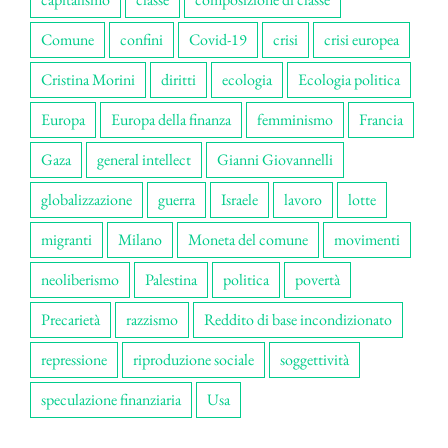
Comune
confini
Covid-19
crisi
crisi europea
Cristina Morini
diritti
ecologia
Ecologia politica
Europa
Europa della finanza
femminismo
Francia
Gaza
general intellect
Gianni Giovannelli
globalizzazione
guerra
Israele
lavoro
lotte
migranti
Milano
Moneta del comune
movimenti
neoliberismo
Palestina
politica
povertà
Precarietà
razzismo
Reddito di base incondizionato
repressione
riproduzione sociale
soggettività
speculazione finanziaria
Usa