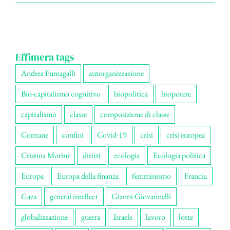
Effimera tags
Andrea Fumagalli
autorganizzazione
Bio-capitalismo cognitivo
biopolitica
biopotere
capitalismo
classe
composizione di classe
Comune
confini
Covid-19
crisi
crisi europea
Cristina Morini
diritti
ecologia
Ecologia politica
Europa
Europa della finanza
femminismo
Francia
Gaza
general intellect
Gianni Giovannelli
globalizzazione
guerra
Israele
lavoro
lotte