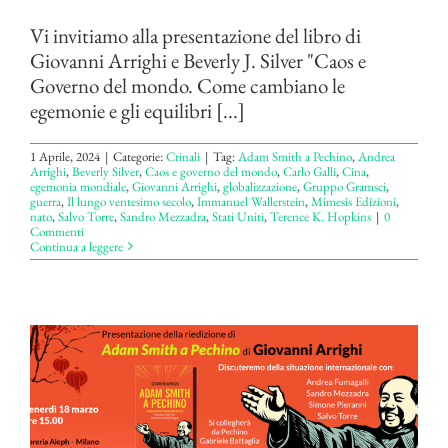
Vi invitiamo alla presentazione del libro di
Giovanni Arrighi e Beverly J. Silver "Caos e
Governo del mondo. Come cambiano le
egemonie e gli equilibri [...]
1 Aprile, 2024
|
Categorie:
Crinali
|
Tag:
Adam Smith a Pechino
,
Andrea
Arrighi
,
Beverly Silver
,
Caos e governo del mondo
,
Carlo Galli
,
Cina
,
egemonia mondiale
,
Giovanni Arrighi
,
globalizzazione
,
Gruppo Gramsci
,
guerra
,
Il lungo ventesimo secolo
,
Immanuel Wallerstein
,
Mimesis Edizioni
,
nato
,
Salvo Torre
,
Sandro Mezzadra
,
Stati Uniti
,
Terence K. Hopkins
|
0
Commenti
Continua a leggere