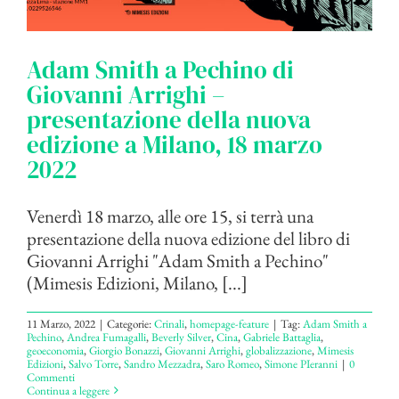
Adam Smith a Pechino di
Giovanni Arrighi –
presentazione della nuova
edizione a Milano, 18 marzo
2022
Venerdì 18 marzo, alle ore 15, si terrà una
presentazione della nuova edizione del libro di
Giovanni Arrighi "Adam Smith a Pechino"
(Mimesis Edizioni, Milano, [...]
11 Marzo, 2022
|
Categorie:
Crinali
,
homepage-feature
|
Tag:
Adam Smith a
Pechino
,
Andrea Fumagalli
,
Beverly Silver
,
Cina
,
Gabriele Battaglia
,
geoeconomia
,
Giorgio Bonazzi
,
Giovanni Arrighi
,
globalizzazione
,
Mimesis
Edizioni
,
Salvo Torre
,
Sandro Mezzadra
,
Saro Romeo
,
Simone PIeranni
|
0
Commenti
Continua a leggere