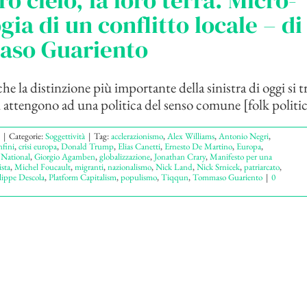
ro cielo, la loro terra. Micro-
gia di un conflitto locale – di
so Guariento
 la distinzione più importante della sinistra di oggi si tr
i attengono ad una politica del senso comune [folk politics
|
Categorie:
Soggettività
|
Tag:
acclerazionismo
,
Alex Williams
,
Antonio Negri
,
nfini
,
crisi europa
,
Donald Trump
,
Elias Canetti
,
Ernesto De Martino
,
Europa
,
 National
,
Giorgio Agamben
,
globalizzazione
,
Jonathan Crary
,
Manifesto per una
ista
,
Michel Foucault
,
migranti
,
nazionalismo
,
Nick Land
,
Nick Srnicek
,
patriarcato
,
lippe Descola
,
Platform Capitalism
,
populismo
,
Tiqqun
,
Tommaso Guariento
|
0