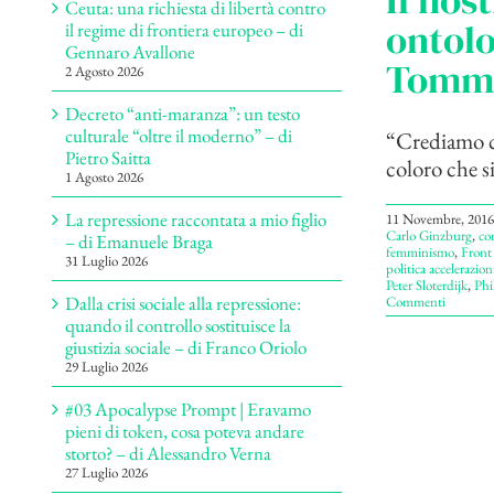
Il nost
Ceuta: una richiesta di libertà contro
ontolo
il regime di frontiera europeo – di
Gennaro Avallone
Tomma
2 Agosto 2026
Decreto “anti-maranza”: un testo
culturale “oltre il moderno” – di
“Crediamo che
Pietro Saitta
coloro che s
1 Agosto 2026
La repressione raccontata a mio figlio
11 Novembre, 2016
Carlo Ginzburg
,
co
– di Emanuele Braga
femminismo
,
Front
31 Luglio 2026
politica accelerazion
Peter Sloterdijk
,
Phi
Dalla crisi sociale alla repressione:
Commenti
quando il controllo sostituisce la
giustizia sociale – di Franco Oriolo
29 Luglio 2026
#03 Apocalypse Prompt | Eravamo
pieni di token, cosa poteva andare
storto? – di Alessandro Verna
27 Luglio 2026