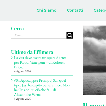
Salta
al
Chi Siamo
Contatti
Categ
contenuto
Cerca
Cerca
per:
Ultime da Effimera
La vita deve essere un’opera d’arte:
per Raoul Vaneigem – di Roberto
Brioschi
4 Agosto 2026
#04 Apocalypse Prompt | Sai, quel
tipo, Jay, ha capito bene, amico. Non
ha illusioni su ciò che fa – di
Alessandro Verna
3 Agosto 2026