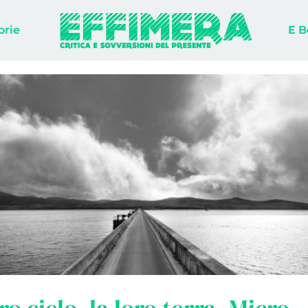
orie
E B