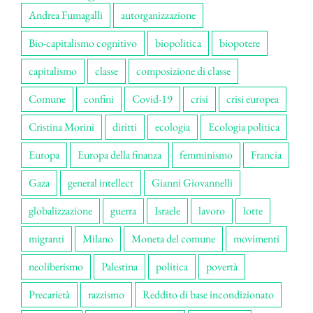
Andrea Fumagalli
autorganizzazione
Bio-capitalismo cognitivo
biopolitica
biopotere
capitalismo
classe
composizione di classe
Comune
confini
Covid-19
crisi
crisi europea
Cristina Morini
diritti
ecologia
Ecologia politica
Europa
Europa della finanza
femminismo
Francia
Gaza
general intellect
Gianni Giovannelli
globalizzazione
guerra
Israele
lavoro
lotte
migranti
Milano
Moneta del comune
movimenti
neoliberismo
Palestina
politica
povertà
Precarietà
razzismo
Reddito di base incondizionato