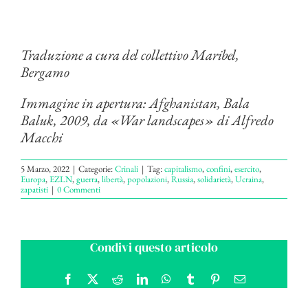
Traduzione a cura del collettivo Maribel,
Bergamo
Immagine in apertura: Afghanistan, Bala
Baluk, 2009, da «War landscapes» di Alfredo
Macchi
5 Marzo, 2022
|
Categorie:
Crinali
|
Tag:
capitalismo
,
confini
,
esercito
,
Europa
,
EZLN
,
guerra
,
libertà
,
popolazioni
,
Russia
,
solidarietà
,
Ucraina
,
zapatisti
|
0 Commenti
Condivi questo articolo
Facebook
X
Reddit
LinkedIn
WhatsApp
Tumblr
Pinterest
Email