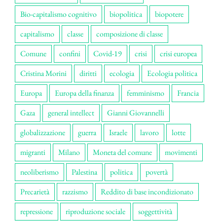
Bio-capitalismo cognitivo
biopolitica
biopotere
capitalismo
classe
composizione di classe
Comune
confini
Covid-19
crisi
crisi europea
Cristina Morini
diritti
ecologia
Ecologia politica
Europa
Europa della finanza
femminismo
Francia
Gaza
general intellect
Gianni Giovannelli
globalizzazione
guerra
Israele
lavoro
lotte
migranti
Milano
Moneta del comune
movimenti
neoliberismo
Palestina
politica
povertà
Precarietà
razzismo
Reddito di base incondizionato
repressione
riproduzione sociale
soggettività