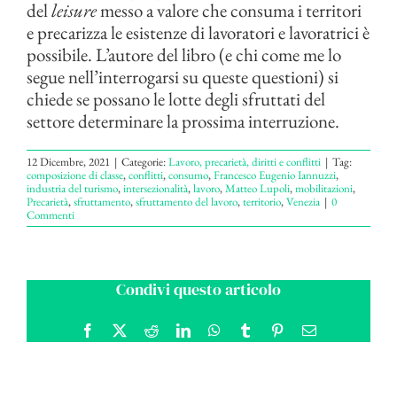
del
leisure
messo a valore che consuma i territori
e precarizza le esistenze di lavoratori e lavoratrici è
possibile. L’autore del libro (e chi come me lo
segue nell’interrogarsi su queste questioni) si
chiede se possano le lotte degli sfruttati del
settore determinare la prossima interruzione.
12 Dicembre, 2021
|
Categorie:
Lavoro, precarietà, diritti e conflitti
|
Tag:
composizione di classe
,
conflitti
,
consumo
,
Francesco Eugenio Iannuzzi
,
industria del turismo
,
intersezionalità
,
lavoro
,
Matteo Lupoli
,
mobilitazioni
,
Precarietà
,
sfruttamento
,
sfruttamento del lavoro
,
territorio
,
Venezia
|
0
Commenti
Condivi questo articolo
Facebook
X
Reddit
LinkedIn
WhatsApp
Tumblr
Pinterest
Email