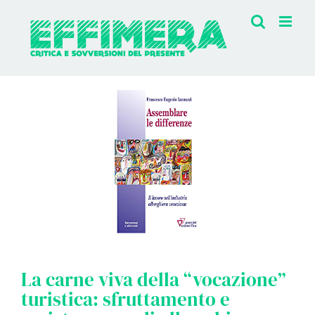
Salta
al
contenuto
Ingrandisci
immagine
La carne viva della “vocazione”
turistica: sfruttamento e