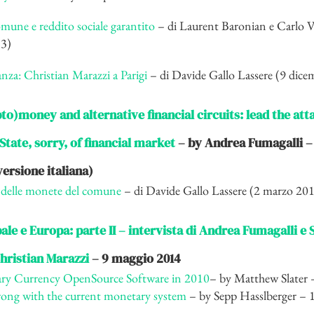
mune e reddito sociale garantito
– di Laurent Baronian e Carlo V
13)
za: Christian Marazzi a Parigi
– di Davide Gallo Lassere (9 dic
pto)money and alternative financial circuits: lead the att
State, sorry, of financial market
– by Andrea Fumagalli – 
versione italiana)
a delle monete del comune
– di Davide Gallo Lassere (2 marzo 20
ale e Europa: parte II – intervista di Andrea Fumagalli e 
Christian Marazzi
– 9 maggio 2014
y Currency OpenSource Software in 2010
– by Matthew Slater 
ong with the current monetary system
– by Sepp Hasslberger – 