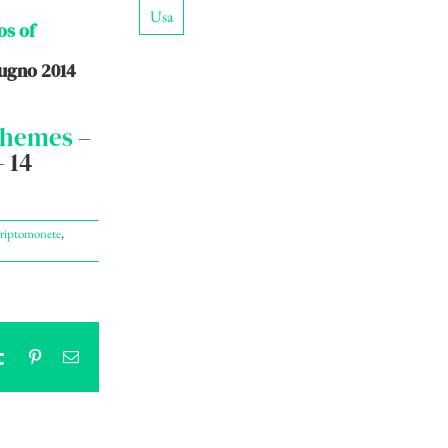
Usa
os of
iugno 2014
schemes
–
 14
riptomonete
,
tsApp
Tumblr
Pinterest
Email