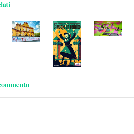
lati
 commento