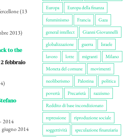
Europa
Europa della finanza
ercellone (13
femminismo
Francia
Gaza
general intellect
Gianni Giovannelli
embre 2013)
globalizzazione
guerra
Israele
ack to the
lavoro
lotte
migranti
Milano
2 febbraio
Moneta del comune
movimenti
neoliberismo
Palestina
politica
14)
povertà
Precarietà
razzismo
Stefano
Reddito di base incondizionato
repressione
riproduzione sociale
– 2014
1 giugno 2014
soggettività
speculazione finanziaria