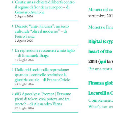
Ceuta: una richiesta di libertà contro
il regime di frontiera europeo – di
Moneta del co
Gennaro Avallone
settembre 20
2 Agosto 2026
Decreto “anti-maranza”: un testo
Moneta e Finan
culturale “oltre il moderno” – di
Pietro Saitta
Digital (cry
1 Agosto 2026
La repressione raccontata a mio figlio
heart of the 
– di Emanuele Braga
31 Luglio 2026
2014 (
qui
la 
Per una teori
Dalla crisi sociale alla repressione:
quando il controllo sostituisce la
giustizia sociale – di Franco Oriolo
Finanza glob
29 Luglio 2026
Lucarelli a 
#03 Apocalypse Prompt | Eravamo
pieni di token, cosa poteva andare
Complementar
storto? – di Alessandro Verna
What’s not wr
27 Luglio 2026