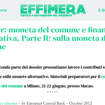
orie
E B
r: moneta del comune e fina
ativa. Parte II: sulla moneta 
ne
conda parte del dossier presentiamo invece i contributi 
 sulle monete alternative. Materiali preparatori per il
c
a del comune
a Milano, 21-22 giugno, presso Macao.
* * * * *
ncy schemes
– by European Central Bank – October 2012