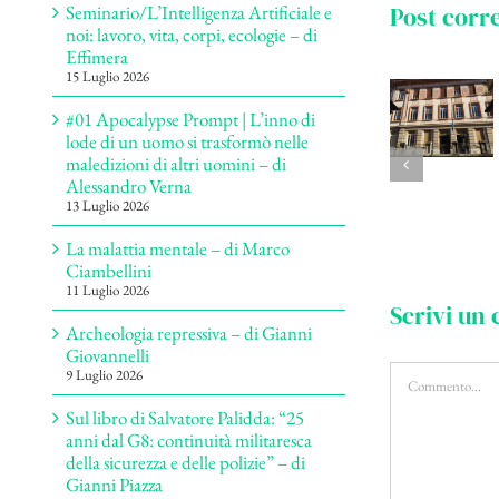
Post corre
Seminario/L’Intelligenza Artificiale e
noi: lavoro, vita, corpi, ecologie – di
Effimera
15 Luglio 2026
#01 Apocalypse Prompt | L’inno di
lode di un uomo si trasformò nelle
maledizioni di altri uomini – di
Alessandro Verna
13 Luglio 2026
La malattia mentale – di Marco
Ciambellini
11 Luglio 2026
Scrivi un
Archeologia repressiva – di Gianni
Giovannelli
Commento
9 Luglio 2026
Sul libro di Salvatore Palidda: “25
anni dal G8: continuità militaresca
della sicurezza e delle polizie” – di
Gianni Piazza