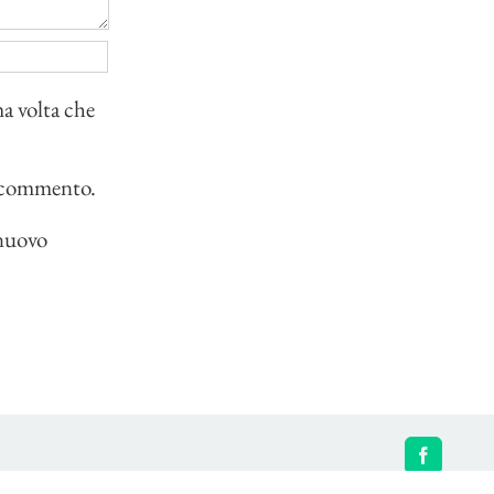
ma volta che
io commento.
 nuovo
Facebook