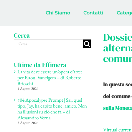
Salta
al
Chi Siamo
Contatti
Categ
contenuto
Dossie
Cerca
Cerca
altern
per:
comu
Ultime da Effimera
La vita deve essere un’opera d’arte:
per Raoul Vaneigem – di Roberto
Brioschi
In questa se
4 Agosto 2026
del comune e
#04 Apocalypse Prompt | Sai, quel
tipo, Jay, ha capito bene, amico. Non
sulla Monet
ha illusioni su ciò che fa – di
Alessandro Verna
3 Agosto 2026
Virtual curre