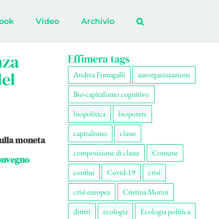
ook
Video
Archivio
nza
Effimera tags
del
Andrea Fumagalli
autorganizzazione
Bio-capitalismo cognitivo
biopolitica
biopotere
capitalismo
classe
sulla moneta
composizione di classe
Comune
onvegno
confini
Covid-19
crisi
crisi europea
Cristina Morini
diritti
ecologia
Ecologia politica