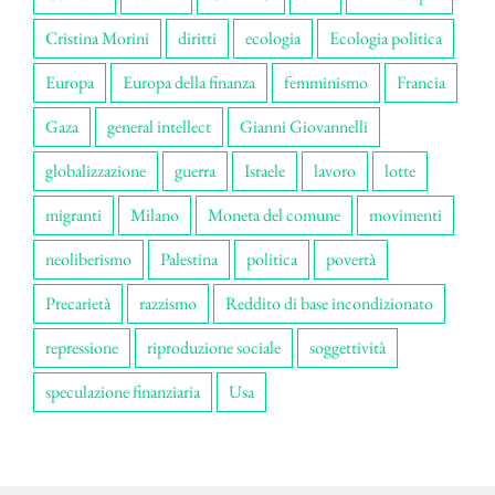
Cristina Morini
diritti
ecologia
Ecologia politica
Europa
Europa della finanza
femminismo
Francia
Gaza
general intellect
Gianni Giovannelli
globalizzazione
guerra
Israele
lavoro
lotte
migranti
Milano
Moneta del comune
movimenti
neoliberismo
Palestina
politica
povertà
Precarietà
razzismo
Reddito di base incondizionato
repressione
riproduzione sociale
soggettività
speculazione finanziaria
Usa