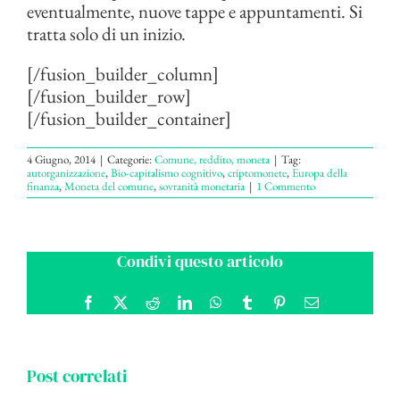
eventualmente, nuove tappe e appuntamenti. Si
tratta solo di un inizio.
[/fusion_builder_column]
[/fusion_builder_row]
[/fusion_builder_container]
4 Giugno, 2014
|
Categorie:
Comune, reddito, moneta
|
Tag:
autorganizzazione
,
Bio-capitalismo cognitivo
,
criptomonete
,
Europa della
finanza
,
Moneta del comune
,
sovranità monetaria
|
1 Commento
Condivi questo articolo
Facebook
X
Reddit
LinkedIn
WhatsApp
Tumblr
Pinterest
Email
Post correlati