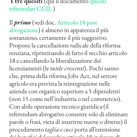
I tre quesiti
(qui il documento
quesiti
referendari CGIL
)
Il
primo
(vedi doc.
Articolo 18 post
abrogazione
) è almeno in apparenza il più
sostanzioso, certamente il più suggestivo.
Propone la cancellazione radicale della riforma
renziana, ripristinando di fatto il vecchio articolo
18 e cancellando la liberalizzazione dei
licenziamenti (le
tutele crescenti
). Pochi sanno
che, prima della riforma Jobs Act, nel settore
agricolo era prevista la reintegrazione nelle
aziende con organico superiore a 5 dipendenti
(non 15 come nell’industria o nel commercio).
Con abile operazione tecnico giuridica (il
referendum abrogativo consente solo di eliminare
parole o frasi, vieta di inserirne nuove o diverse) il
procedimento
taglia e cuci
porta all’estensione
dei benefici del vecchio articolo 18 in favore di