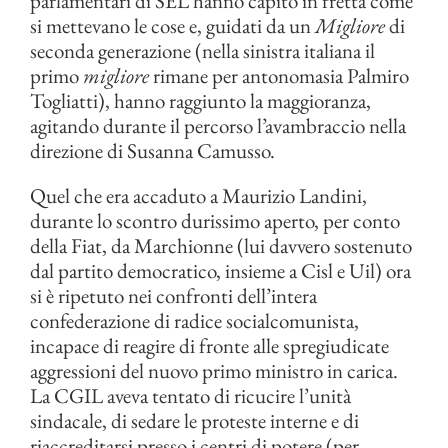
parlamentari di SEL hanno capito in fretta come
si mettevano le cose e, guidati da un
Migliore
di
seconda generazione (nella sinistra italiana il
primo
migliore
rimane per antonomasia Palmiro
Togliatti), hanno raggiunto la maggioranza,
agitando durante il percorso l’avambraccio nella
direzione di Susanna Camusso.
Quel che era accaduto a Maurizio Landini,
durante lo scontro durissimo aperto, per conto
della Fiat, da Marchionne (lui davvero sostenuto
dal partito democratico, insieme a Cisl e Uil) ora
si è ripetuto nei confronti dell’intera
confederazione di radice socialcomunista,
incapace di reagire di fronte alle spregiudicate
aggressioni del nuovo primo ministro in carica.
La CGIL aveva tentato di ricucire l’unità
sindacale, di sedare le proteste interne e di
riaccreditarsi presso i centri di potere (per