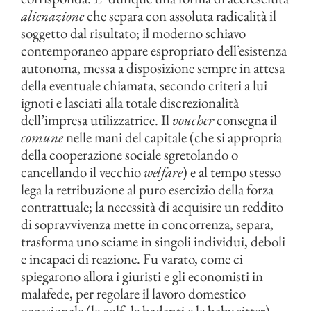
alienazione
che separa con assoluta radicalità il
soggetto dal risultato; il moderno schiavo
contemporaneo appare espropriato dell’esistenza
autonoma, messa a disposizione sempre in attesa
della eventuale chiamata, secondo criteri a lui
ignoti e lasciati alla totale discrezionalità
dell’impresa utilizzatrice. Il
voucher
consegna il
comune
nelle mani del capitale (che si appropria
della cooperazione sociale sgretolando o
cancellando il vecchio
welfare
) e al tempo stesso
lega la retribuzione al puro esercizio della forza
contrattuale; la necessità di acquisire un reddito
di sopravvivenza mette in concorrenza, separa,
trasforma uno sciame in singoli individui, deboli
e incapaci di reazione. Fu varato, come ci
spiegarono allora i giuristi e gli economisti in
malafede, per regolare il lavoro domestico
occasionale (le colf, le badanti e le baby sitter),