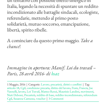
un tentativo con possibile effetto sinergico in
Italia, legando la necessità di spuntare un reddito
incondizionato alle battaglie sindacali, ecologiste,
referendarie, mettendo al primo posto
solidarietà, mutuo soccorso, emancipazione,
libertà, spirito ribelle.
A cominciare da questo primo maggio.
Take a
chance
!
Immagine in apertura: Manif. Loi du travail –
Paris, 28 avril 2016- di
bsaz
1 Maggio, 2016
|
Categorie:
Lavoro, precarietà, diritti e conflitti
|
Tag:
articolo 18
,
Cgil
,
condizione precaria
,
diritto del lavoro
,
Fiom
,
Francia
,
Joe
Vannelli
,
lavoro
,
Loi Travail
,
Matteo Renzi
,
Maurizio Landini
,
movimenti
,
Nuit Debout
,
Precarietà
,
reddito di base
,
reddito incondizionato
,
referendum
Cgil
,
Susanna Camusso
,
voucher
|
3 Commenti