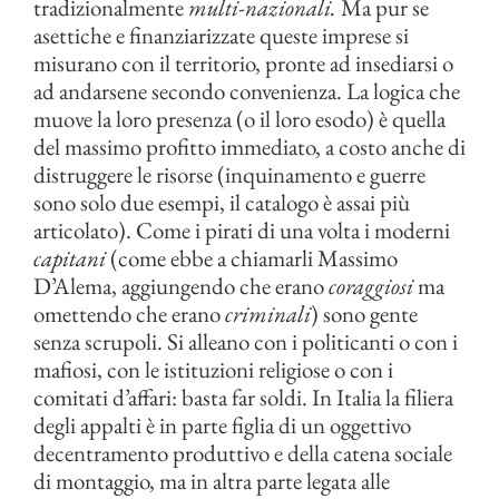
tradizionalmente
multi-nazionali.
Ma pur se
asettiche e finanziarizzate queste imprese si
misurano con il territorio, pronte ad insediarsi o
ad andarsene secondo convenienza. La logica che
muove la loro presenza (o il loro esodo) è quella
del massimo profitto immediato, a costo anche di
distruggere le risorse (inquinamento e guerre
sono solo due esempi, il catalogo è assai più
articolato). Come i pirati di una volta i moderni
capitani
(come ebbe a chiamarli Massimo
D’Alema, aggiungendo che erano
coraggiosi
ma
omettendo che erano
criminali
) sono gente
senza scrupoli. Si alleano con i politicanti o con i
mafiosi, con le istituzioni religiose o con i
comitati d’affari: basta far soldi. In Italia la filiera
degli appalti è in parte figlia di un oggettivo
decentramento produttivo e della catena sociale
di montaggio, ma in altra parte legata alle