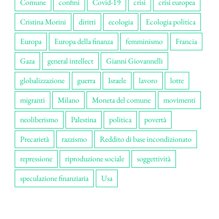
Comune
confini
Covid-19
crisi
crisi europea
Cristina Morini
diritti
ecologia
Ecologia politica
Europa
Europa della finanza
femminismo
Francia
Gaza
general intellect
Gianni Giovannelli
globalizzazione
guerra
Israele
lavoro
lotte
migranti
Milano
Moneta del comune
movimenti
neoliberismo
Palestina
politica
povertà
Precarietà
razzismo
Reddito di base incondizionato
repressione
riproduzione sociale
soggettività
speculazione finanziaria
Usa